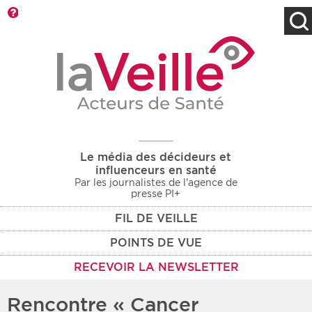
Barre d'outils
Filtres
Type d'information
Rendez-vous des 7
Rendez-vous
prochains jours
Communiqués
Communiqués des 10
Les deux
derniers jours
Le média des décideurs et
Recherche par mots clés
influenceurs en santé
Par les journalistes de l'agence de
presse PI+
FIL DE VEILLE
Secteur
Zone géographique
POINTS DE VUE
Choisir une zone
Protection sociale
RECEVOIR LA NEWSLETTER
Sanitaire
Rencontre « Cancer
Médico-social