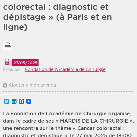
colorectal : diagnostic et
Période
Tri
dépistage » (à Paris et en
ligne)
Choisir une date de début
Choisir une date de fin
Chronologique
Inversé
Imprimer la liste
27/05/2025
Émis par :
Fondation de l'Académie de Chirurgie
Ajouter à mon agenda
Twitter
LinkedIn
Facebook
La Fondation de l’Académie de Chirurgie organise,
dans le cadre de ses « MARDIS DE LA CHIRURGIE »,
une rencontre sur le thème « Cancer colorectal :
diagnostic et dépistage », le 27 mai 2025 de 18h00