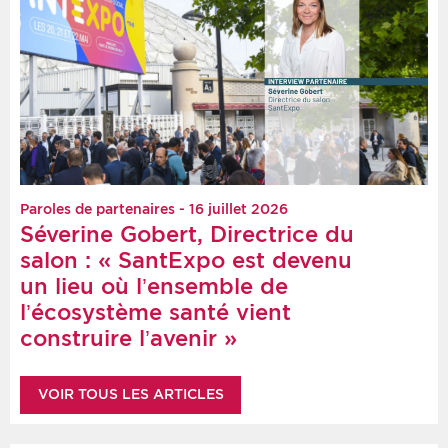
Paroles de partenaires - 16 juillet 2026
Séverine Gobert, Directrice du
salon : « SantExpo est devenu
un lieu où l’ensemble de
l’écosystème santé vient
construire l’avenir »
VOIR TOUS LES ARTICLES