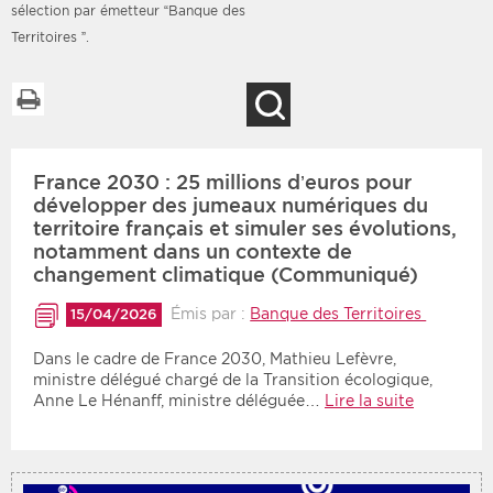
sélection par émetteur “Banque des
Territoires ”.
Imprimer la liste
Recherche
Filtres
Type d'information
Rendez-vous des 7
Rendez-vous
prochains jours
France 2030 : 25 millions d’euros pour
Communiqués
développer des jumeaux numériques du
Communiqués des 10
territoire français et simuler ses évolutions,
Les deux
derniers jours
notamment dans un contexte de
Recherche par mots clés
changement climatique (Communiqué)
Émis par :
Banque des Territoires
15/04/2026
Secteur
Zone géographique
Dans le cadre de France 2030, Mathieu Lefèvre,
ministre délégué chargé de la Transition écologique,
Anne Le Hénanff, ministre déléguée…
Lire la suite
Choisir une zone
Protection sociale
Sanitaire
Médico-social