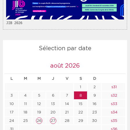
Période
Tri
JIB 2026
Choisir une date de début
Choisir une date de fin
Chronologique
Inversé
Sélection par date
août 2026
L
M
M
J
V
S
D
1
2
s31
3
4
5
6
7
8
9
s32
10
11
12
13
14
15
16
s33
17
18
19
20
21
22
23
s34
24
25
26
27
28
29
30
s35
31
s36