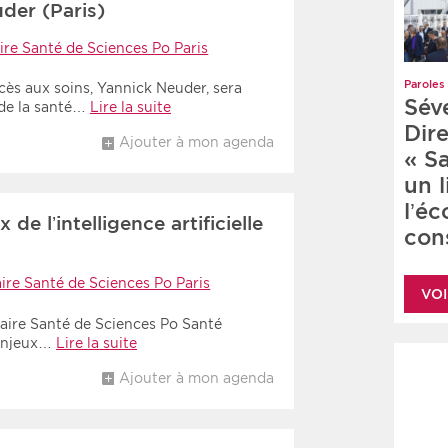
der (Paris)
ire Santé de Sciences Po Paris
Paroles 
ccès aux soins, Yannick Neuder, sera
Sév
 de la santé…
Lire la suite
Dire
Ajouter à mon agenda
« S
un 
l’é
de l’intelligence artificielle
cons
ire Santé de Sciences Po Paris
VOI
haire Santé de Sciences Po Santé
 enjeux…
Lire la suite
Ajouter à mon agenda