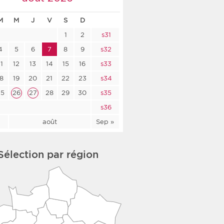
co-social
M
M
J
V
S
D
1
2
s31
4
5
6
7
8
9
s32
11
12
13
14
15
16
s33
nologique
18
19
20
21
22
23
s34
rsé
25
26
27
28
29
30
s35
s36
l
août
Sep »
Sélection par région