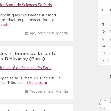
Les deux
Médi
ire Santé de Sciences Po Paris
L
opolitiques croissantes sur fond
e production pharmaceutique, de
Période
Tri
a suite
3
10
Ajouter à mon agenda
Choisir une date de début
Choisir une date de fin
Chro
17
Inve
24
des Tribunes de la santé
31
 Delfraissy (Paris)
« Jui
ire santé de Sciences Po Paris
rganise, le 26 mars 2026 de 19h15 à
e des Tribunes…
Lire la suite
Ajouter à mon agenda