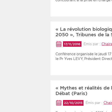
concourant à la prise en charge
« La révolution biologiq
2050 », Tribunes de la 
Émis par :
Chair
17/11/2016
Conférence organisée le jeudi 1
le Pr Yves LEVY, Président Dire
« Mythes et réalités de 
Débat (Paris)
Émis par :
Chai
22/10/2015