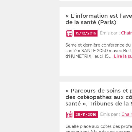
« L’information est l’av
de la santé (Paris)
Émis par :
Chair
15/12/2016
6ème et dernière conférence du 
santé « SANTE 2050 » avec Bet
d’HUMETRIX, jeudi 15…
Lire la s
« Parcours de soins et 
des ostéopathes aux cô
santé », Tribunes de la 
Émis par :
Chair
29/11/2016
Quelle place aux côtés des profe