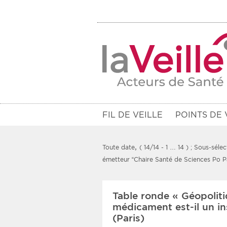
FIL DE VEILLE
POINTS DE 
,
Toute date
( 14/14 - 1 … 14 )
; Sous-sélec
émetteur “Chaire Santé de Sciences Po Pa
Filtres
Table ronde « Géopolit
Rendez-vous des 7 prochains jou
médicament est-il un i
(Paris)
Communiqués des 10 derniers jo