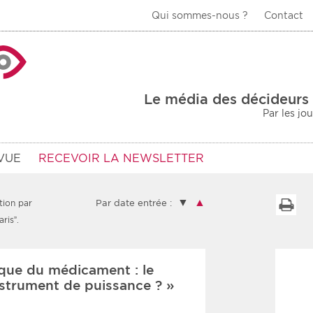
Qui sommes-nous ?
Contact
La Veille Acteurs de
Le média des décideurs 
Par les jo
VUE
RECEVOIR LA NEWSLETTER
▼
▲
I
tion par
Par date entrée :
ris”.
Type d'information
Secteur
ique du médicament : le
Prot
rs
Rendez-vous
nstrument de puissance ? »
urs
Communiqués
Sani