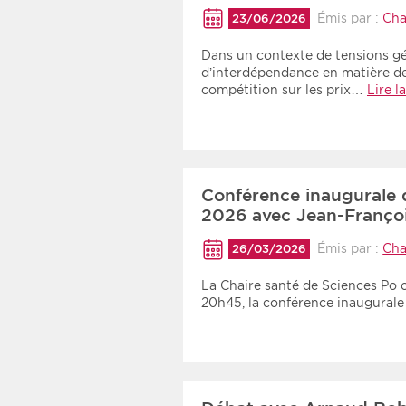
Recherche par mots clés
Émis par :
Cha
23/06/2026
Dans un contexte de tensions gé
d’interdépendance en matière d
Zone géographique
compétition sur les prix…
Lire l
Choisir une zone
Conférence inaugurale 
2026 avec Jean-François
Émis par :
Cha
26/03/2026
La Chaire santé de Sciences Po o
20h45, la conférence inaugural