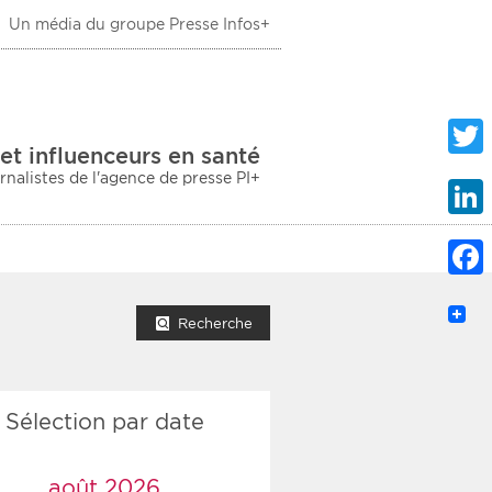
Un média du groupe Presse Infos+
 Santé
et influenceurs en santé
urnalistes de l'agence de presse PI+
Twitte
Linke
Faceb
mprimer la liste
Recherche
Sélection par date
ection sociale
taire
août 2026