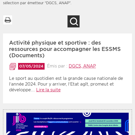
sélection par émetteur “DGCS, ANAP”.
Imprimer la liste
Recherche
Filtres
Type d'information
Activité physique et sportive : des
Rendez-vous des 7
Rendez-vous
prochains jours
ressources pour accompagner les ESSMS
Communiqués
(Documents)
Communiqués des 10
Les deux
derniers jours
Émis par :
DGCS, ANAP
07/05/2024
Recherche par mots clés
Le sport au quotidien est la grande cause nationale de
l’année 2024. Pour y arriver, l’Etat agît, promeut et
développe…
Lire la suite
Secteur
Zone géographique
Choisir une zone
Protection sociale
Sanitaire
Médico-social