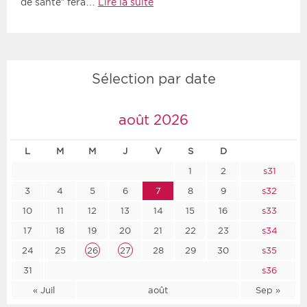
de santé” fera…
Lire la suite
Sélection par date
août 2026
L
M
M
J
V
S
D
1
2
s31
3
4
5
6
7
8
9
s32
10
11
12
13
14
15
16
s33
17
18
19
20
21
22
23
s34
24
25
26
27
28
29
30
s35
31
s36
« Juil
août
Sep »