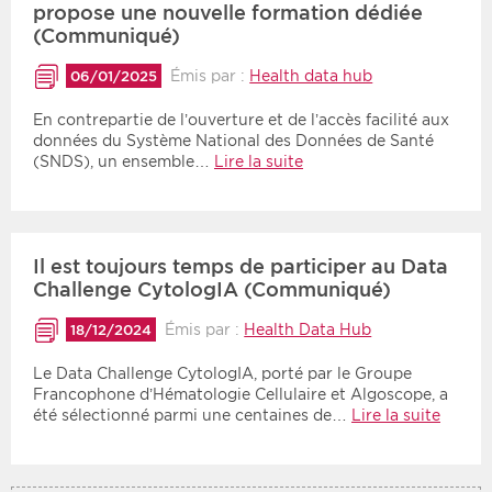
propose une nouvelle formation dédiée
(Communiqué)
Période
Tri
Émis par :
Health data hub
06/01/2025
Choisir une date de début
Choisir une date de fin
Chronologique
En contrepartie de l’ouverture et de l’accès facilité aux
données du Système National des Données de Santé
Inversé
(SNDS), un ensemble…
Lire la suite
Il est toujours temps de participer au Data
Challenge CytologIA (Communiqué)
Émis par :
Health Data Hub
18/12/2024
Le Data Challenge CytologIA, porté par le Groupe
Francophone d’Hématologie Cellulaire et Algoscope, a
été sélectionné parmi une centaines de…
Lire la suite