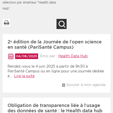
sélection par émetteur “Health data
Hub”.
Imprimer la liste
Recherche
Filtres
Type d'information
Rendez-vous des 7
Rendez-vous
prochains jours
2ᵉ édition de la Journée de l’open science
Communiqués
en santé (PariSanté Campus)
Communiqués des 10
Les deux
derniers jours
Émis par :
Health Data Hub
04/06/2025
Recherche par mots clés
Rendez-vous le 4 juin 2025 à partir de 9h30 à
PariSanté Campus ou en ligne pour une journée dédiée
à…
Lire la suite
Secteur
Zone géographique
Ajouter à mon agenda
Choisir une zone
Protection sociale
Sanitaire
Obligation de transparence liée à l’usage
des données de santé : le Health data hub
Médico-social