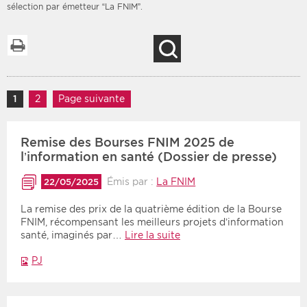
sélection par émetteur “La FNIM”.
Imprimer la liste
Recherche
Filtres
Type d'information
Rendez-vous des 7
Navigation des articles
Rendez-vous
1
Page
2
Page
Page suivante
prochains jours
Communiqués
Communiqués des 10
Remise des Bourses FNIM 2025 de
Les deux
derniers jours
l’information en santé (Dossier de presse)
Recherche par mots clés
Émis par :
La FNIM
22/05/2025
La remise des prix de la quatrième édition de la Bourse
Secteur
Zone géographique
FNIM, récompensant les meilleurs projets d’information
santé, imaginés par…
Lire la suite
Choisir une zone
Protection sociale
PJ
Sanitaire
Médico-social