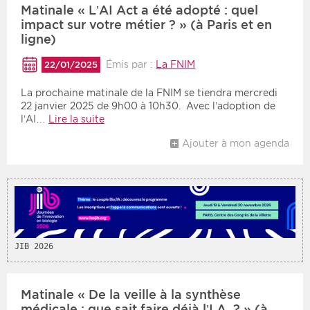
Matinale « L’AI Act a été adopté : quel
impact sur votre métier ? » (à Paris et en
Période
Tri
ligne)
Émis par :
La FNIM
Choisir une date de début
Choisir une date de fin
22/01/2025
Chronologique
Inversé
La prochaine matinale de la FNIM se tiendra mercredi
22 janvier 2025 de 9h00 à 10h30. Avec l’adoption de
l’AI…
Lire la suite
Ajouter à mon agenda
JIB 2026
Matinale « De la veille à la synthèse
médicale : que sait faire déjà l’I.A. ? » (à