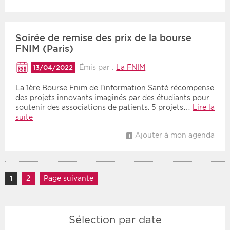
Soirée de remise des prix de la bourse
FNIM (Paris)
Émis par :
La FNIM
13/04/2022
La 1ère Bourse Fnim de l’information Santé récompense
des projets innovants imaginés par des étudiants pour
soutenir des associations de patients. 5 projets…
Lire la
suite
Ajouter à mon agenda
Navigation des articles
1
Page
2
Page
Page suivante
Sélection par date