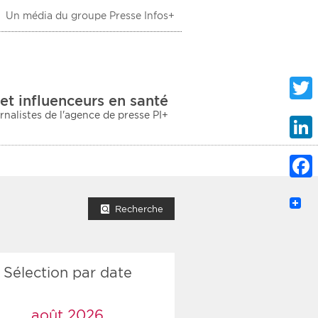
Un média du groupe Presse Infos+
 Santé
et influenceurs en santé
urnalistes de l'agence de presse PI+
Twitte
Linke
Faceb
mprimer la liste
Recherche
Sélection par date
ection sociale
taire
août 2026