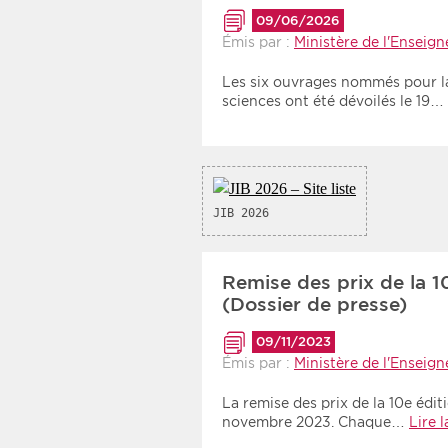
Recherche par mots clés
09/06/2026
Émis par :
Ministère de l'Enseig
Les six ouvrages nommés pour la
Zone géographique
sciences ont été dévoilés le 19…
Choisir une zone
JIB 2026
Remise des prix de la 1
(Dossier de presse)
09/11/2023
Émis par :
Ministère de l'Enseig
La remise des prix de la 10e éditi
novembre 2023. Chaque…
Lire l