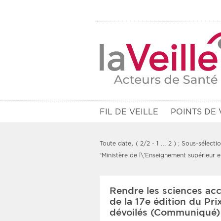
FIL DE VEILLE
POINTS DE 
,
Toute date
( 2/2 - 1 … 2 )
; Sous-sélecti
“Ministère de l\'Enseignement supérieur e
Filtres
Rendre les sciences acce
Rendez-vous des 7 prochains jou
de la 17e édition du Pri
dévoilés (Communiqué)
Communiqués des 10 derniers jo