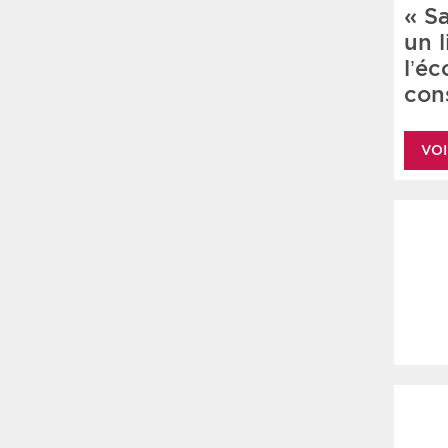
« S
un 
l’é
cons
VOI