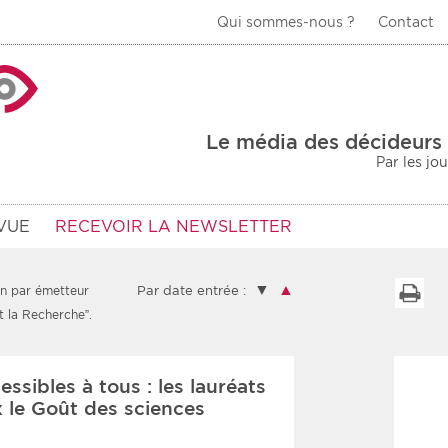
Qui sommes-nous ?
Contact
La Veille Acteurs de
Le média des décideurs 
Par les jo
VUE
RECEVOIR LA NEWSLETTER
▼
▲
I
on par émetteur
Par date entrée :
t la Recherche”.
Type d'information
Secteur
ssibles à tous : les lauréats
Prot
rs
Rendez-vous
x le Goût des sciences
urs
Communiqués
Sani