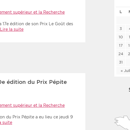
Les deux
Médi
L
nement supérieur et la Recherche
 17e édition de son Prix Le Goût des
Période
Tri
3
Lire la suite
10
Choisir une date de début
Choisir une date de fin
Chro
17
Inve
24
31
« Jui
0e édition du Prix Pépite
nement supérieur et la Recherche
on du Prix Pépite a eu lieu ce jeudi 9
a suite