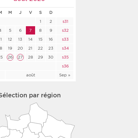
co-social
M
M
J
V
S
D
1
2
s31
4
5
6
7
8
9
s32
11
12
13
14
15
16
s33
nologique
18
19
20
21
22
23
s34
rsé
25
26
27
28
29
30
s35
s36
l
août
Sep »
Sélection par région