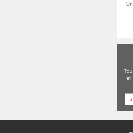
Un
Tou
et
J