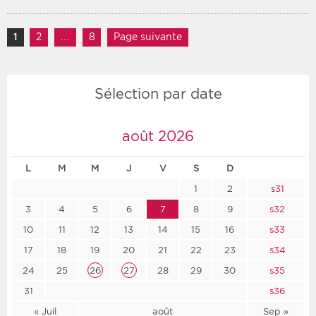
Navigation des articles
1
Page
2
Page
…
8
Page
Page suivante
Sélection par date
août 2026
L
M
M
J
V
S
D
1
2
s31
3
4
5
6
7
8
9
s32
10
11
12
13
14
15
16
s33
17
18
19
20
21
22
23
s34
24
25
26
27
28
29
30
s35
31
s36
« Juil
août
Sep »