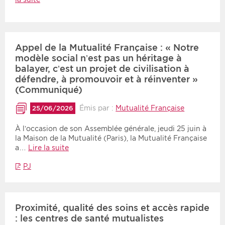
Période
Tri
Appel de la Mutualité Française : « Notre
Choisir une date de début
Choisir une date de fin
Chronologique
modèle social n’est pas un héritage à
Inversé
balayer, c’est un projet de civilisation à
défendre, à promouvoir et à réinventer »
(Communiqué)
Émis par :
Mutualité Française
25/06/2026
À l’occasion de son Assemblée générale, jeudi 25 juin à
la Maison de la Mutualité (Paris), la Mutualité Française
a…
Lire la suite
PJ
Proximité, qualité des soins et accès rapide
: les centres de santé mutualistes