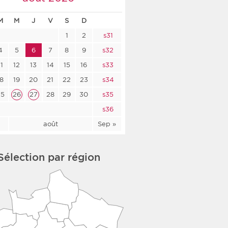
co-social
M
M
J
V
S
D
1
2
s31
4
5
6
7
8
9
s32
11
12
13
14
15
16
s33
nologique
18
19
20
21
22
23
s34
rsé
25
26
27
28
29
30
s35
s36
l
août
Sep »
Sélection par région