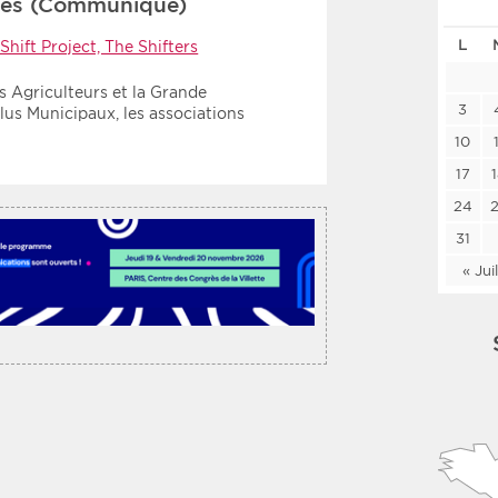
ires (Communiqué)
Les deux
Médi
L
Shift Project, The Shifters
s Agriculteurs et la Grande
Période
Tri
3
lus Municipaux, les associations
10
Choisir une date de début
Choisir une date de fin
Chro
17
Inve
24
31
« Jui