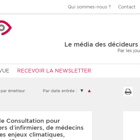
Qui sommes-nous ?
Contact
La Veille Acteurs de
Le média des décideurs 
Par les jo
VUE
RECEVOIR LA NEWSLETTER
▼
▲
I
 par émetteur
Par date entrée :
Type d'information
Secteur
e Consultation pour
Prot
rs
Rendez-vous
liers d’infirmiers, de médecins
es enjeux climatiques,
urs
Communiqués
Sani