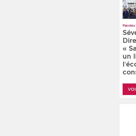
Paroles 
Sév
Dire
« S
un 
l’é
cons
VOI