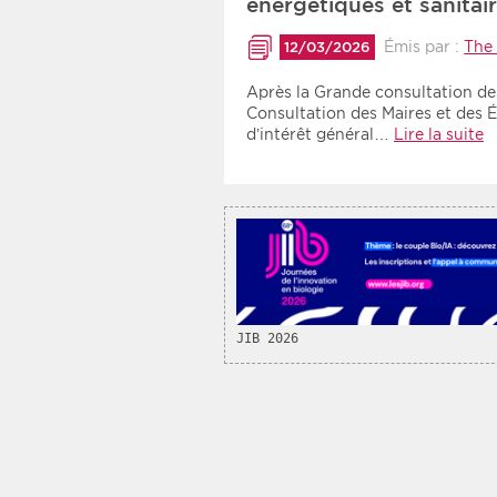
énergétiques et sanita
Recherche par mots clés
Émis par :
The 
12/03/2026
Après la Grande consultation de
Zone géographique
Consultation des Maires et des É
d’intérêt général…
Lire la suite
Choisir une zone
JIB 2026