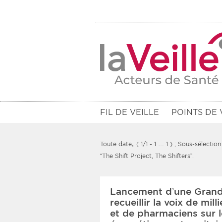
FIL DE VEILLE
POINTS DE 
,
Toute date
( 1/1 - 1 … 1 )
; Sous-sélection
“The Shift Project, The Shifters”.
Filtres
Lancement d’une Grand
Rendez-vous des 7 prochains jou
recueillir la voix de mil
et de pharmaciens sur l
Communiqués des 10 derniers jo