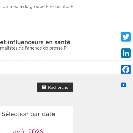
Un média du groupe Presse Infos+
 Santé
et influenceurs en santé
urnalistes de l'agence de presse PI+
Twitte
Linke
Faceb
mprimer la liste
Recherche
Sélection par date
ection sociale
taire
août 2026