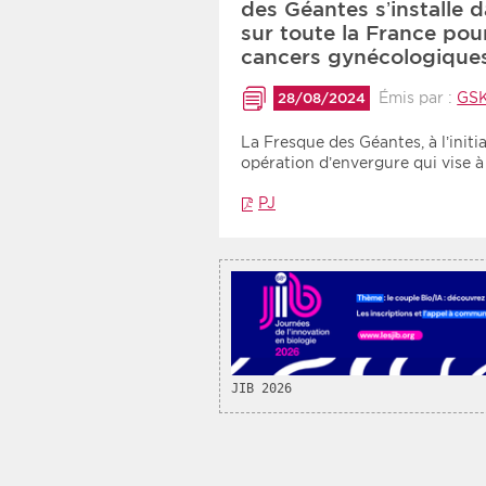
des Géantes s’installe 
Recherche par mots clés
sur toute la France pou
cancers gynécologique
Émis par :
GSK
28/08/2024
Zone géographique
La Fresque des Géantes, à l’ini
Choisir une zone
opération d’envergure qui vise 
PJ
JIB 2026