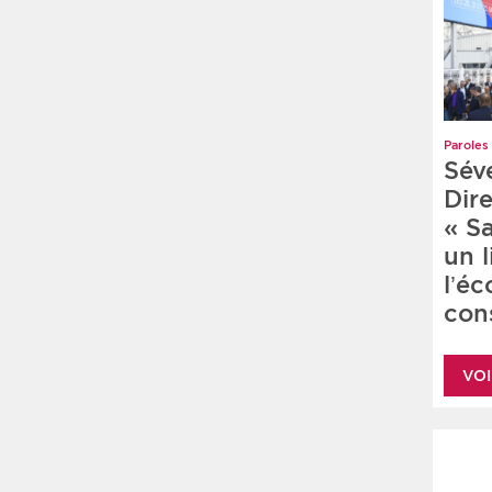
Paroles 
Sév
Dire
« S
un 
l’é
cons
VOI