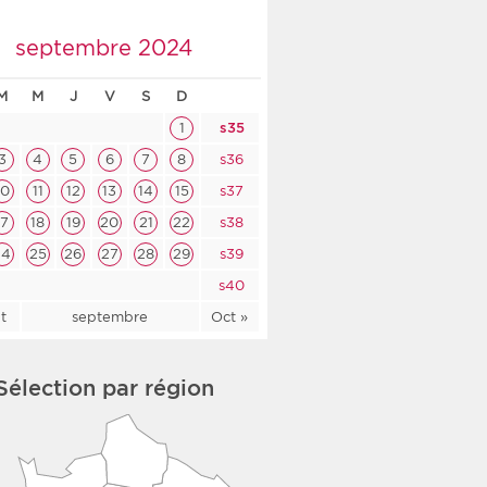
co-social
septembre 2024
M
M
J
V
S
D
1
s35
nologique
3
4
5
6
7
8
s36
10
11
12
13
14
15
s37
rsé
17
18
19
20
21
22
s38
24
25
26
27
28
29
s39
s40
t
septembre
Oct »
Sélection par région