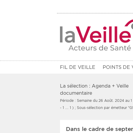
FIL DE VEILLE
POINTS DE 
La sélection : Agenda + Veille
documentaire
Période : Semaine du 26 Août. 2024 au 1
Filtres
- 1 … 1 )
; Sous-sélection par émetteur “G
Rendez-vous des 7 prochains jou
Dans le cadre de septe
Communiqués des 10 derniers jo