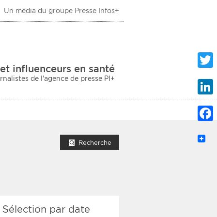
Un média du groupe Presse Infos+
 Santé
et influenceurs en santé
urnalistes de l'agence de presse PI+
Twitte
Linke
Faceb
mprimer la liste
Recherche
ection sociale
Sélection par date
taire