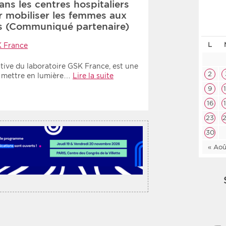
dans les centres hospitaliers
Les deux
Médi
r mobiliser les femmes aux
s (Communiqué partenaire)
L
 France
Période
Tri
tiative du laboratoire GSK France, est une
Choisir une date de début
Choisir une date de fin
Chro
2
à mettre en lumière…
Lire la suite
9
Inve
16
23
30
« Aoû