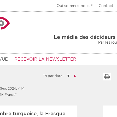
Qui sommes-nous ?
Contact
La Veille Acteurs de
Le média des décideurs 
Par les jo
VUE
RECEVOIR LA NEWSLETTER
▼
▲
I
Tri par date :
,
 Sep. 2024
( 1/1
Type d'information
Secteur
SK France”.
Prot
rs
Rendez-vous
mbre turquoise, la Fresque
urs
Communiqués
Sani