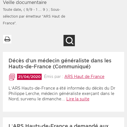
Veille documentaire
,
Toute date
( 9/9 - 1 … 9 )
; Sous-
sélection par émetteur “ARS Haut de
France”.
Filtres
Type d'information
Imprimer la liste
Rendez-vous des 7
Rendez-vous
Recherche
prochains jours
Communiqués
Communiqués des 10
Les deux
derniers jours
Décès d’un médecin généraliste dans les
Hauts-de-France (Communiqué)
Recherche par mots clés
Émis par :
ARS Haut de France
21/04/2020
L’ARS Hauts-de-France a été informée du décès du Dr
Secteur
Zone géographique
Philippe Lerche, médecin généraliste exerçant dans le
Nord, survenu le dimanche…
Lire la suite
Choisir une zone
Protection sociale
Sanitaire
Médico-social
L’ARS Hauts-de-France a demandé aux