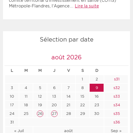
comité territorial d’investissement en santé (COTIS)
Métropole-Flandres, l’Agence…
Lire la suite
Sélection par date
août 2026
L
M
M
J
V
S
D
1
2
s31
3
4
5
6
7
8
9
s32
10
11
12
13
14
15
16
s33
17
18
19
20
21
22
23
s34
24
25
26
27
28
29
30
s35
31
s36
« Juil
août
Sep »