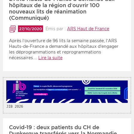
hôpitaux de la région d’ouvrir 100
nouveaux lits de réanimation
Période
Tri
(Communiqué)
Choisir une date de début
Choisir une date de fin
Chronologique
Émis par :
ARS Haut de France
27/10/2020
Inversé
Après l’ouverture de 96 lits la semaine passée, l’ARS
Hauts-de-France a demandé aux hôpitaux d’engager
les déprogrammations et reprogrammations
nécessaires…
Lire la suite
JIB 2026
Covid-19 : deux patients du CH de
Dunkerque transférés vers la Normandie