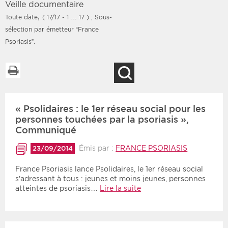
Veille documentaire
,
Toute date
( 17/17 - 1 … 17 )
; Sous-
sélection par émetteur “France
Psoriasis”.
Filtres
Type d'information
Imprimer la liste
Rendez-vous des 7
Rendez-vous
Recherche
prochains jours
Communiqués
Communiqués des 10
Les deux
derniers jours
« Psolidaires : le 1er réseau social pour les
personnes touchées par la psoriasis »,
Recherche par mots clés
Communiqué
Émis par :
FRANCE PSORIASIS
23/09/2014
Secteur
Zone géographique
France Psoriasis lance Psolidaires, le 1er réseau social
s’adressant à tous : jeunes et moins jeunes, personnes
Choisir une zone
Protection sociale
atteintes de psoriasis…
Lire la suite
Sanitaire
Médico-social