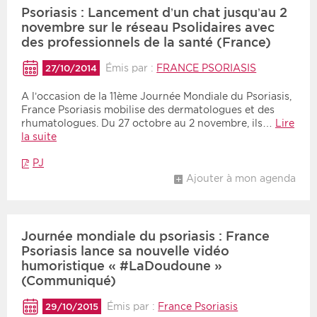
Psoriasis : Lancement d’un chat jusqu’au 2
novembre sur le réseau Psolidaires avec
Période
Tri
des professionnels de la santé (France)
Choisir une date de début
Choisir une date de fin
Chronologique
Émis par :
FRANCE PSORIASIS
27/10/2014
Inversé
A l’occasion de la 11ème Journée Mondiale du Psoriasis,
France Psoriasis mobilise des dermatologues et des
rhumatologues. Du 27 octobre au 2 novembre, ils…
Lire
la suite
PJ
Ajouter à mon agenda
Journée mondiale du psoriasis : France
Psoriasis lance sa nouvelle vidéo
humoristique « #LaDoudoune »
(Communiqué)
Émis par :
France Psoriasis
29/10/2015