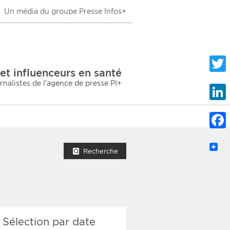
Un média du groupe Presse Infos+
 Santé
et influenceurs en santé
urnalistes de l'agence de presse PI+
Twitte
Linke
Faceb
mprimer la liste
Recherche
ection sociale
Sélection par date
taire