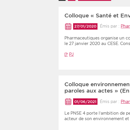
Recherche par mots clés
Colloque « Santé et En
Émis par :
Pha
27/01/2020
Zone géographique
Pharmaceutiques organise un
Choisir une zone
le 27 janvier 2020 au CESE. Con
PJ
Colloque environnement
paroles aux actes » (En
Émis par :
Pha
01/06/2021
Le PNSE 4 porte l’ambition de p
acteur de son environnement et