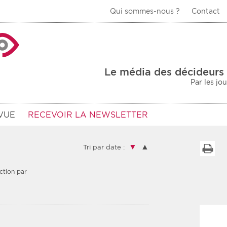
Qui sommes-nous ?
Contact
La Veille Acteurs de
Le média des décideurs 
Par les jo
VUE
RECEVOIR LA NEWSLETTER
▼
▲
I
Tri par date :
ction par
Type d'information
Secteur
Prot
rs
Rendez-vous
urs
Communiqués
Sani
s