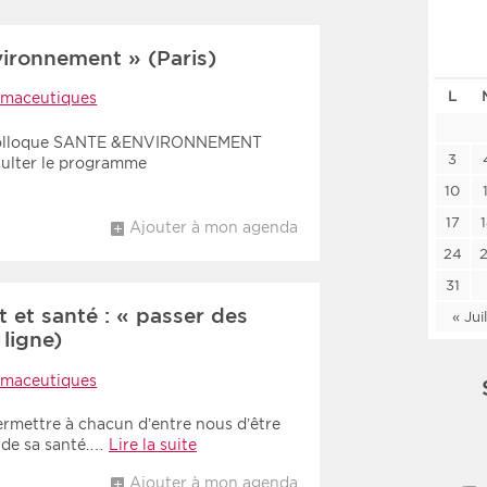
Les deux
Médi
vironnement » (Paris)
L
rmaceutiques
Période
Tri
 colloque SANTE &ENVIRONNEMENT
Choisir une date de début
Choisir une date de fin
Chro
3
sulter le programme
10
Inve
17
Ajouter à mon agenda
24
31
 et santé : « passer des
« Jui
 ligne)
rmaceutiques
ermettre à chacun d’entre nous d’être
 de sa santé.…
Lire la suite
Ajouter à mon agenda