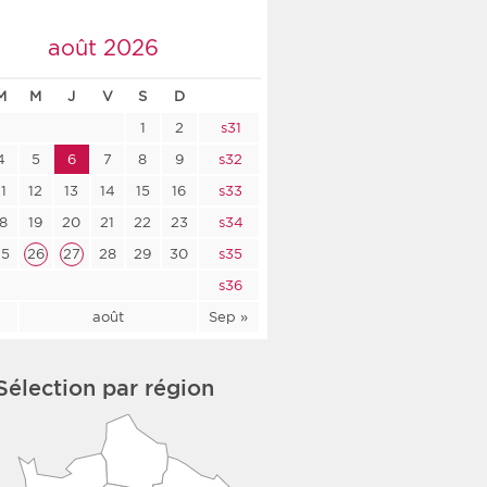
co-social
août 2026
M
M
J
V
S
D
1
2
s31
nologique
4
5
6
7
8
9
s32
11
12
13
14
15
16
s33
rsé
18
19
20
21
22
23
s34
25
26
27
28
29
30
s35
s36
l
août
Sep »
Sélection par région