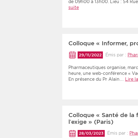
de 09h00 à 13h00. Lieu : 54 Ru
suite
Colloque « Informer, pro
Émis par :
Phar
29/11/2022
Pharmaceutiques organise, mard
heure, une web-conférence « Vacc
En présence du Pr Alain…
Lire l
Colloque « Santé de la
l’exige » (Paris)
Émis par :
Pha
28/03/2023