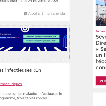
moins guérir », le 24 novembre 2021
Ajouter à mon agenda
Paroles 
Sév
Dire
« S
un 
l’é
cons
es infectieuses (En
VOI
rmaceutiques
loque sur les maladies infectieuses le
rogramme, trois tables rondes :