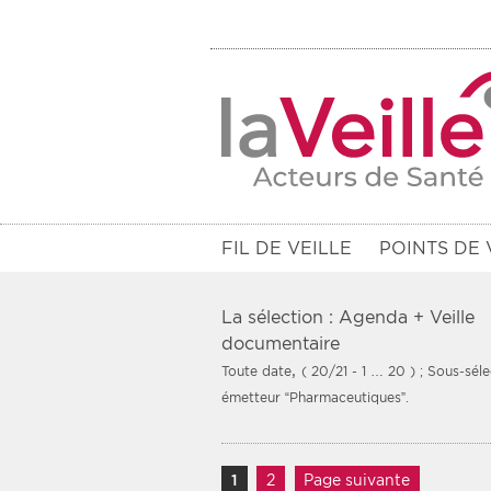
FIL DE VEILLE
POINTS DE 
La sélection : Agenda + Veille
documentaire
,
Toute date
( 20/21 - 1 … 20 )
; Sous-séle
Filtres
émetteur “Pharmaceutiques”.
Rendez-vous des 7 prochains jou
Communiqués des 10 derniers jo
Navigation des article
1
Page
2
Page
Page suivante