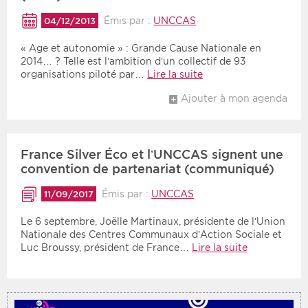
Émis par :
UNCCAS
04/12/2013
Période
Tri
« Age et autonomie » : Grande Cause Nationale en
2014… ? Telle est l’ambition d’un collectif de 93
Choisir une date de début
Choisir une date de fin
Chronologique
organisations piloté par…
Lire la suite
Inversé
Ajouter à mon agenda
France Silver Éco et l’UNCCAS signent une
convention de partenariat (communiqué)
Émis par :
UNCCAS
11/09/2017
Le 6 septembre, Joëlle Martinaux, présidente de l’Union
Nationale des Centres Communaux d’Action Sociale et
Luc Broussy, président de France…
Lire la suite