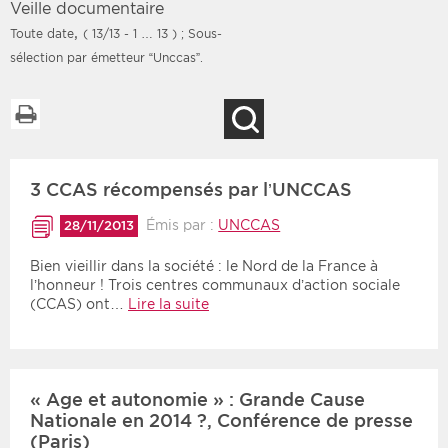
Veille documentaire
,
Toute date
( 13/13 - 1 … 13 )
; Sous-
sélection par émetteur “Unccas”.
Filtres
Type d'information
Imprimer la liste
Recherche
Rendez-vous des 7
Rendez-vous
prochains jours
Communiqués
3 CCAS récompensés par l’UNCCAS
Communiqués des 10
Les deux
derniers jours
Émis par :
UNCCAS
28/11/2013
Recherche par mots clés
Bien vieillir dans la société : le Nord de la France à
l’honneur ! Trois centres communaux d’action sociale
(CCAS) ont…
Lire la suite
Secteur
Zone géographique
Choisir une zone
Protection sociale
« Age et autonomie » : Grande Cause
Sanitaire
Nationale en 2014 ?, Conférence de presse
Médico-social
(Paris)