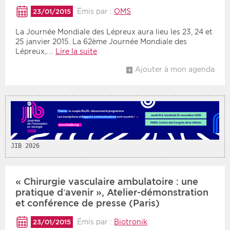
Émis par :
OMS
23/01/2015
Période
Tri
La Journée Mondiale des Lépreux aura lieu les 23, 24 et
25 janvier 2015. La 62ème Journée Mondiale des
Choisir une date de début
Choisir une date de fin
Chronologique
Lépreux,…
Lire la suite
Inversé
Ajouter à mon agenda
JIB 2026
« Chirurgie vasculaire ambulatoire : une
pratique d’avenir », Atelier-démonstration
et conférence de presse (Paris)
Émis par :
Biotronik
23/01/2015