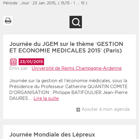
,
Période :
Jour :
23 Jan. 2015
( 15/15 - 1 … 15 )
Imprimer la liste
Recherche
Filtres
Type d'information
Journée du JGEM sur le thème ‘GESTION
Rendez-vous des 7
Rendez-vous
prochains jours
ET ECONOMIE MEDICALES 2015’ (Paris)
Communiqués
Communiqués des 10
23/01/2015
Les deux
derniers jours
Émis par :
Université de Reims Champagne-Ardenne
Recherche par mots clés
Journée sur la gestion et l’économie médicales, sous la
Présidence du Professeur Catherine QUANTIN COMITE
D’ORGANISATION : Philippe BATIFOULIER Jean-Pierre
DAURES…
Lire la suite
Secteur
Zone géographique
Ajouter à mon agenda
Choisir une zone
Protection sociale
Sanitaire
Journée Mondiale des Lépreux
Médico-social