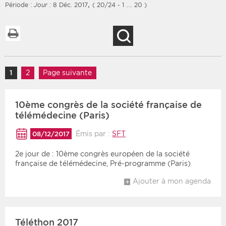
,
Période :
Jour :
8 Déc. 2017
( 20/24 - 1 … 20 )
Imprimer la liste
Recherche
Filtres
Type d'information
Rendez-vous des 7
Navigation des articles
Rendez-vous
1
Page
2
Page
Page suivante
prochains jours
Communiqués
Communiqués des 10
10ème congrès de la société française de
Les deux
derniers jours
télémédecine (Paris)
Recherche par mots clés
Émis par :
SFT
08/12/2017
2e jour de : 10ème congrès européen de la société
Secteur
Zone géographique
française de télémédecine, Pré-programme (Paris)
Ajouter à mon agenda
Choisir une zone
Protection sociale
Sanitaire
Médico-social
Téléthon 2017