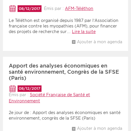
Émis par :
AFM-Téléthon
08/12/2017
Période
Tri
Le Téléthon est organisé depuis 1987 par l’Association
française contre les myopathies (AFM), pour financer
Choisir une date de début
Choisir une date de fin
Chronologique
des projets de recherche sur…
Lire la suite
Inversé
Ajouter à mon agenda
Apport des analyses économiques en
santé environnement, Congrès de la SFSE
(Paris)
08/12/2017
Émis par :
Société Française de Santé et
Environnement
2e jour de : Apport des analyses économiques en santé
environnement, congrès de la SFSE (Paris)
Ajouter à mon agenda