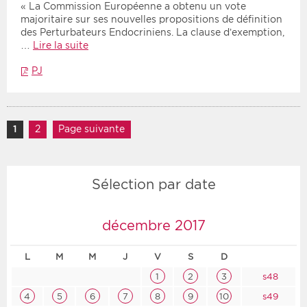
« La Commission Européenne a obtenu un vote
majoritaire sur ses nouvelles propositions de définition
des Perturbateurs Endocriniens. La clause d’exemption,
…
Lire la suite
PJ
Navigation des articles
1
Page
2
Page
Page suivante
Sélection par date
décembre 2017
L
M
M
J
V
S
D
1
2
3
s48
4
5
6
7
8
9
10
s49