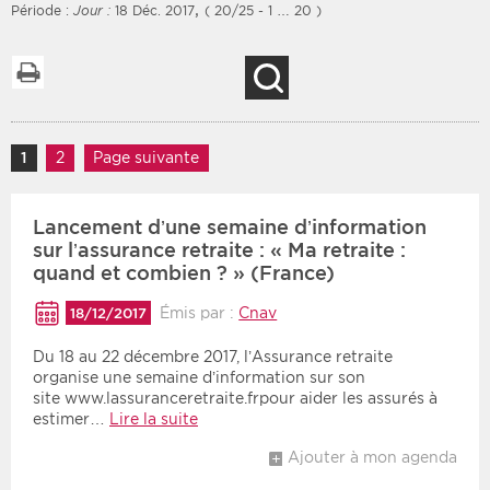
,
Période :
Jour :
18 Déc. 2017
( 20/25 - 1 … 20 )
Imprimer la liste
Recherche
Filtres
Type d'information
Rendez-vous des 7
Navigation des articles
Rendez-vous
1
Page
2
Page
Page suivante
prochains jours
Communiqués
Communiqués des 10
Lancement d’une semaine d’information
Les deux
derniers jours
sur l’assurance retraite : « Ma retraite :
Recherche par mots clés
quand et combien ? » (France)
Émis par :
Cnav
18/12/2017
Secteur
Zone géographique
Du 18 au 22 décembre 2017, l’Assurance retraite
organise une semaine d’information sur son
site www.lassuranceretraite.frpour aider les assurés à
Choisir une zone
Protection sociale
estimer…
Lire la suite
Sanitaire
Ajouter à mon agenda
Médico-social