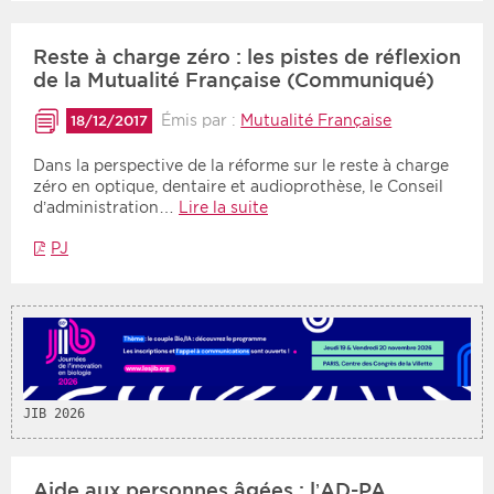
Période
Tri
Reste à charge zéro : les pistes de réflexion
de la Mutualité Française (Communiqué)
Choisir une date de début
Choisir une date de fin
Chronologique
Émis par :
Mutualité Française
18/12/2017
Inversé
Dans la perspective de la réforme sur le reste à charge
zéro en optique, dentaire et audioprothèse, le Conseil
d’administration…
Lire la suite
PJ
JIB 2026
Aide aux personnes âgées : l’AD-PA