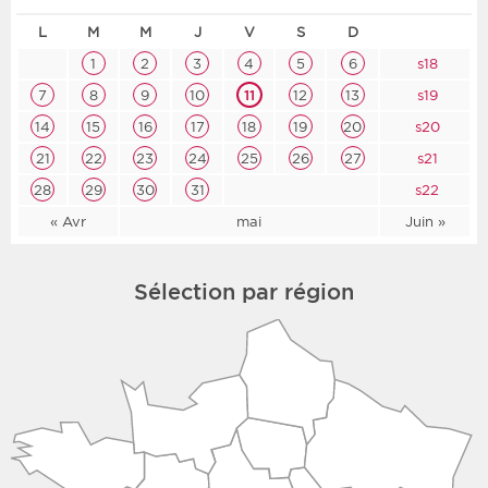
L
M
M
J
V
S
D
1
2
3
4
5
6
s18
7
8
9
10
11
12
13
s19
14
15
16
17
18
19
20
s20
21
22
23
24
25
26
27
s21
28
29
30
31
s22
« Avr
mai
Juin »
Sélection par région