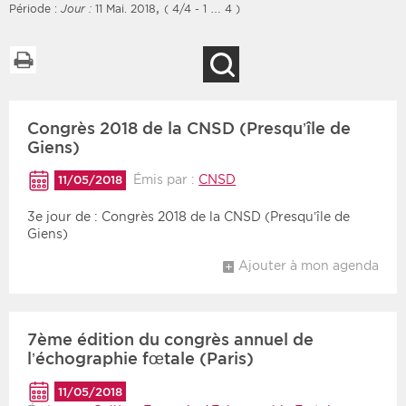
,
Période :
Jour :
11 Mai. 2018
( 4/4 - 1 … 4 )
Imprimer la liste
Recherche
Filtres
Type d'information
Congrès 2018 de la CNSD (Presqu’île de
Rendez-vous des 7
Rendez-vous
prochains jours
Giens)
Communiqués
Communiqués des 10
Émis par :
CNSD
11/05/2018
Les deux
derniers jours
3e jour de : Congrès 2018 de la CNSD (Presqu’île de
Recherche par mots clés
Giens)
Ajouter à mon agenda
Secteur
Zone géographique
Choisir une zone
Protection sociale
7ème édition du congrès annuel de
l’échographie fœtale (Paris)
Sanitaire
11/05/2018
Médico-social