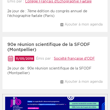
Émis par :
Collège Français d’Echographie Fœtale
2e jour de : 7ème édition du congrès annuel de
Période
Tri
l’échographie fœtale (Paris)
Choisir une date de début
Choisir une date de fin
Chronologique
Ajouter à mon agenda
Inversé
90e réunion scientifique de la SFODF
(Montpellier)
Émis par :
Société française d'ODF
11/05/2018
2e jour de : 90e réunion scientifique de la SFODF
(Montpellier)
Ajouter à mon agenda