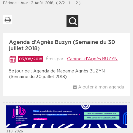
,
Période :
Jour :
3 Août. 2018
( 2/2 - 1 … 2 )
Imprimer la liste
Recherche
Filtres
Type d'information
Agenda d’Agnès Buzyn (Semaine du 30
Rendez-vous des 7
Rendez-vous
prochains jours
juillet 2018)
Communiqués
Communiqués des 10
Émis par :
Cabinet d’Agnès BUZYN
03/08/2018
Les deux
derniers jours
5e jour de : Agenda de Madame Agnès BUZYN
Recherche par mots clés
(Semaine du 30 juillet 2018)
Ajouter à mon agenda
Secteur
Zone géographique
Choisir une zone
Protection sociale
Sanitaire
Médico-social
JIB 2026