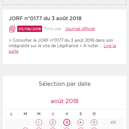
Période
Tri
JORF n°0177 du 3 août 2018
Choisir une date de début
Choisir une date de fin
Chronologique
Émis par :
Journal officiel
03/08/2018
Inversé
> Consulter le JORF n°0177 du 3 août 2018 dans son
intégralité sur le site de Légifrance > A noter…
Lire la
suite
Sélection par date
août 2018
L
M
M
J
V
S
D
1
2
3
4
5
s31