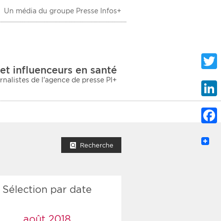
Un média du groupe Presse Infos+
 Santé
et influenceurs en santé
urnalistes de l'agence de presse PI+
Twitte
Linke
Faceb
mprimer la liste
Recherche
Sélection par date
ection sociale
taire
août 2018