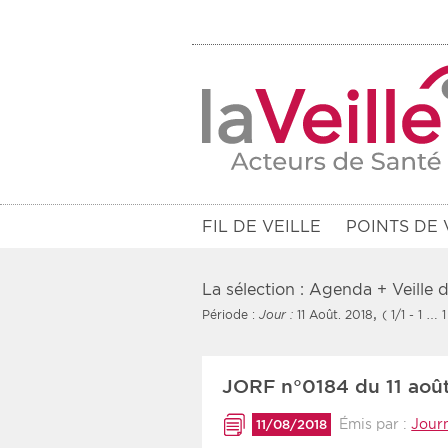
FIL DE VEILLE
POINTS DE 
La sélection : Agenda + Veille
,
Période :
Jour :
11 Août. 2018
( 1/1 - 1 … 1
Filtres
JORF n°0184 du 11 aoû
Rendez-vous des 7 prochains jou
Émis par :
Journ
11/08/2018
Communiqués des 10 derniers jo