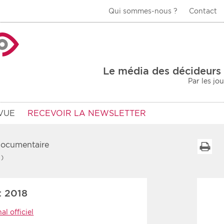
Qui sommes-nous ?
Contact
La Veille Acteurs de
Le média des décideurs 
Par les jo
VUE
RECEVOIR LA NEWSLETTER
 documentaire
I
 )
Type d'information
Secteur
t 2018
Prot
rs
Rendez-vous
al officiel
urs
Communiqués
Sani