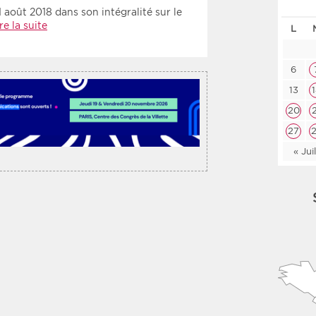
 août 2018 dans son intégralité sur le
Les deux
Médi
re la suite
L
Période
Tri
6
13
Choisir une date de début
Choisir une date de fin
Chro
20
Inve
27
« Jui