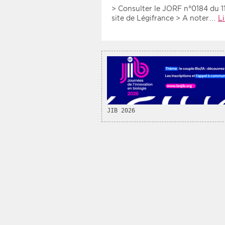
Recherche par mots clés
> Consulter le JORF n°0184 du 11
site de Légifrance > A noter…
Li
Zone géographique
Choisir une zone
JIB 2026