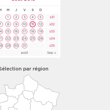
co-social
M
M
J
V
S
D
1
2
3
4
5
s31
7
8
9
10
11
12
s32
14
15
16
17
18
19
s33
nologique
21
22
23
24
25
26
s34
rsé
28
29
30
31
s35
l
août
Sep »
Sélection par région