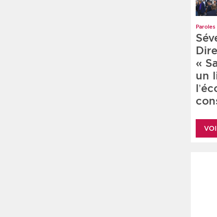
Paroles 
Sév
Dire
« S
un 
l’é
cons
VOI