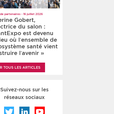
de partenaires - 16 juillet 2026
erine Gobert,
ctrice du salon :
antExpo est devenu
lieu où l’ensemble de
cosystème santé vient
truire l’avenir »
R TOUS LES ARTICLES
Suivez-nous sur les
réseaux sociaux
Twitter
LinkedIn
YouTube