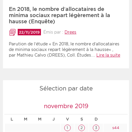
En 2018, le nombre d’allocataires de
minima sociaux repart légèrement à la
hausse (Enquête)
Émis par :
Drees
22/11/2019
Parution de l’étude « En 2018, le nombre d’allocataires
de minima sociaux repart légèrement à la hausse« ,
par Mathieu Calvo (DREES), Coll. Études…
Lire la suite
Sélection par date
novembre 2019
L
M
M
J
V
S
D
1
2
3
s44