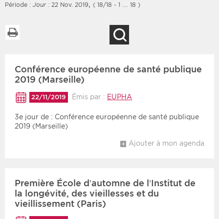
,
Période :
Jour :
22 Nov. 2019
( 18/18 - 1 … 18 )
Imprimer la liste
Recherche
Filtres
Type d'information
Conférence européenne de santé publique
Rendez-vous des 7
Rendez-vous
prochains jours
2019 (Marseille)
Communiqués
Communiqués des 10
Émis par :
EUPHA
22/11/2019
Les deux
derniers jours
3e jour de : Conférence européenne de santé publique
Recherche par mots clés
2019 (Marseille)
Ajouter à mon agenda
Secteur
Zone géographique
Choisir une zone
Protection sociale
Première École d’automne de l’Institut de
la longévité, des vieillesses et du
Sanitaire
vieillissement (Paris)
Médico-social