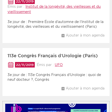
22/11/2019
Émis par :
Institut de la longévité, des vieillesses et du
vieillissement
Période
Tri
3e jour de : Première École d’automne de l’Institut de la
Choisir une date de début
Choisir une date de fin
Chronologique
longévité, des vieillesses et du vieillissement (Paris)
Inversé
Ajouter à mon agenda
113e Congrès Français d’Urologie (Paris)
Émis par :
UFO
22/11/2019
3e jour de : 113e Congrès Français d’Urologie : quoi de
neuf docteur ?, Congrès
Ajouter à mon agenda