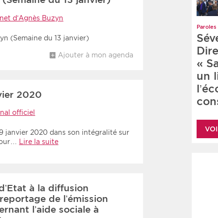
net d’Agnès Buzyn
Paroles 
Sév
yn (Semaine du 13 janvier)
Dire
Ajouter à mon agenda
« S
un 
l’é
vier 2020
cons
nal officiel
VOI
 janvier 2020 dans son intégralité sur
 pour…
Lire la suite
’Etat à la diffusion
reportage de l’émission
rnant l’aide sociale à