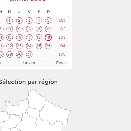
co-social
M
M
J
V
S
D
1
2
3
4
5
s01
7
8
9
10
11
12
s02
14
15
16
17
18
19
s03
nologique
21
22
23
24
25
26
s04
rsé
28
29
30
31
s05
c
janvier
Fév »
Sélection par région