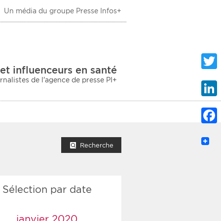
Un média du groupe Presse Infos+
 Santé
et influenceurs en santé
urnalistes de l'agence de presse PI+
Twitte
Linke
Faceb
mprimer la liste
Recherche
Sélection par date
ection sociale
taire
janvier 2020