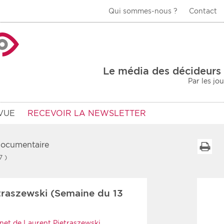
Qui sommes-nous ?
Contact
La Veille Acteurs de
Le média des décideurs 
Par les jo
VUE
RECEVOIR LA NEWSLETTER
 documentaire
I
7 )
Type d'information
Secteur
raszewski (Semaine du 13
Prot
rs
Rendez-vous
urs
Communiqués
Sani
net de Laurent Pietraszewski