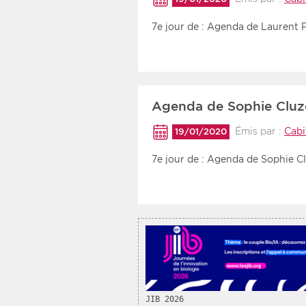
Recherche par mots clés
7e jour de : Agenda de Laurent P
Zone géographique
Choisir une zone
Agenda de Sophie Cluze
Émis par :
Cabi
19/01/2020
7e jour de : Agenda de Sophie Cl
JIB 2026