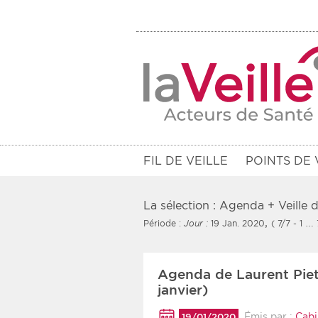
FIL DE VEILLE
POINTS DE 
La sélection : Agenda + Veille
,
Période :
Jour :
19 Jan. 2020
( 7/7 - 1 … 
Filtres
Agenda de Laurent Piet
Rendez-vous des 7 prochains jou
janvier)
Communiqués des 10 derniers jo
Émis par :
Cabi
19/01/2020