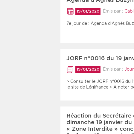
Émis par :
Cabi
19/01/2020
7e jour de : Agenda d’Agnès Buz
JORF n°0016 du 19 jan
Émis par :
Jour
19/01/2020
> Consulter le JORF n°0016 du 19
le site de Légifrance > A noter
Réaction du Secrétaire d
dimanche 19 janvier du 
« Zone Interdite » conce