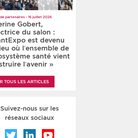
de partenaires - 16 juillet 2026
erine Gobert,
ctrice du salon :
antExpo est devenu
lieu où l’ensemble de
cosystème santé vient
truire l’avenir »
R TOUS LES ARTICLES
Suivez-nous sur les
réseaux sociaux
Twitter
LinkedIn
YouTube