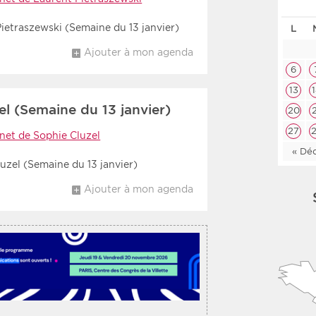
Les deux
Médi
ietraszewski (Semaine du 13 janvier)
L
Ajouter à mon agenda
Période
Tri
6
13
Choisir une date de début
Choisir une date de fin
Chro
l (Semaine du 13 janvier)
20
Inve
27
net de Sophie Cluzel
« Dé
uzel (Semaine du 13 janvier)
Ajouter à mon agenda