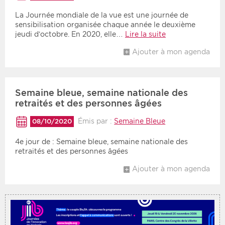
La Journée mondiale de la vue est une journée de
sensibilisation organisée chaque année le deuxième
Période
Tri
jeudi d’octobre. En 2020, elle…
Lire la suite
Choisir une date de début
Choisir une date de fin
Chronologique
Ajouter à mon agenda
Inversé
Semaine bleue, semaine nationale des
retraités et des personnes âgées
Émis par :
Semaine Bleue
08/10/2020
4e jour de : Semaine bleue, semaine nationale des
retraités et des personnes âgées
Ajouter à mon agenda