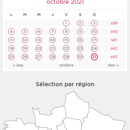
octobre 2021
L
M
M
J
V
S
D
1
2
3
s39
4
5
6
7
8
9
10
s40
11
12
13
14
15
16
17
s41
18
19
20
21
22
23
24
s42
25
26
27
28
29
30
31
s43
« Sep
octobre
Nov »
Sélection par région