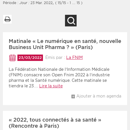
,
Période :
Jour :
23 Mar. 2022
( 15/15 - 1 … 15 )
Imprimer la liste
Recherche
Filtres
Type d'information
Matinale « Le numérique en santé, nouvelle
Rendez-vous des 7
Rendez-vous
prochains jours
Business Unit Pharma ? » (Paris)
Communiqués
Communiqués des 10
Émis par :
La FNIM
23/03/2022
Les deux
derniers jours
La Fédération Nationale de l’Information Médicale
Recherche par mots clés
(FNIM) consacre son Open Fnim 2022 à l’industrie
pharma et la Santé numérique. Cette matinale se
tiendra le 23…
Lire la suite
Secteur
Zone géographique
Ajouter à mon agenda
Choisir une zone
Protection sociale
Sanitaire
« 2022, tous connectés à sa santé »
(Rencontre à Paris)
Médico-social