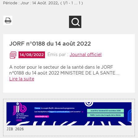
,
Période :
Jour :
14 Août. 2022
( 1/1 - 1 … 1 )
Imprimer la liste
Recherche
Filtres
Type d'information
JORF n°0188 du 14 août 2022
Rendez-vous des 7
Rendez-vous
prochains jours
Communiqués
Émis par :
Journal officiel
14/08/2022
Communiqués des 10
Les deux
derniers jours
A noter pour le secteur de la santé dans le JORF
n°0188 du 14 août 2022 MINISTERE DE LA SANTE…
Recherche par mots clés
Lire la suite
Secteur
Zone géographique
Choisir une zone
Protection sociale
Sanitaire
JIB 2026
Médico-social