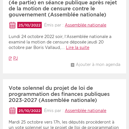
(4e partie) en séance publique après rejet
de la motion de censure contre le
gouvernement (Assemblée nationale)
Période
Tri
Émis par :
Assemblée nationale
25/10/2022
Choisir une date de début
Choisir une date de fin
Chronologique
Lundi 24 octobre 2022 soir, l’Assemblée nationale a
Inversé
examiné la motion de censure déposée jeudi 20
octobre par Boris Vallaud,…
Lire la suite
PJ
Ajouter à mon agenda
Vote solennel du projet de loi de
programmation des finances publiques
2023-2027 (Assemblée nationale)
Émis par :
Assemblée nationale
25/10/2022
Mardi 25 octobre vers 17h, les députés procèderont à
un vote solennel sur le projet de lloi de programmation