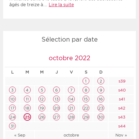
âgés de treize à…
Lire la suite
Sélection par date
octobre 2022
L
M
M
J
V
S
D
1
2
s39
3
4
5
6
7
8
9
s40
10
11
12
13
14
15
16
s41
17
18
19
20
21
22
23
s42
24
25
26
27
28
29
30
s43
31
s44
« Sep
octobre
Nov »