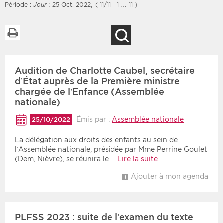
,
Période :
Jour :
25 Oct. 2022
( 11/11 - 1 … 11 )
Imprimer la liste
Recherche
Filtres
Type d'information
Audition de Charlotte Caubel, secrétaire
Rendez-vous des 7
Rendez-vous
prochains jours
d’État auprès de la Première ministre
Communiqués
chargée de l’Enfance (Assemblée
Communiqués des 10
nationale)
Les deux
derniers jours
Émis par :
Assemblée nationale
25/10/2022
Recherche par mots clés
La délégation aux droits des enfants au sein de
l’Assemblée nationale, présidée par Mme Perrine Goulet
(Dem, Nièvre), se réunira le…
Lire la suite
Secteur
Zone géographique
Ajouter à mon agenda
Choisir une zone
Protection sociale
Sanitaire
PLFSS 2023 : suite de l’examen du texte
Médico-social