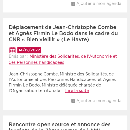
Ajouter à mon agenda
Période
Tri
Déplacement de Jean-Christophe Combe
Choisir une date de début
Choisir une date de fin
Chronologique
et Agnès Firmin Le Bodo dans le cadre du
Inversé
CNR « Bien vieillir » (Le Havre)
14/12/2022
Émis par :
Ministère des Solidarités, de l'Autonomie et
des Personnes handicapées
Jean-Christophe Combe, Ministre des Solidarités, de
l’Autonomie et des Personnes Handicapées, et Agnès
Firmin Le Bodo, Ministre déléguée chargée de
l’Organisation territoriale…
Lire la suite
Ajouter à mon agenda
Rencontre open source et annonce des