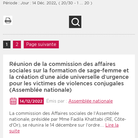
,
Période :
Jour :
14 Déc. 2022
( 20/30 - 1 … 20 )
Imprimer la liste
Recherche
Filtres
Type d'information
Rendez-vous des 7
Navigation des articles
Rendez-vous
1
Page
2
Page
Page suivante
prochains jours
Communiqués
Communiqués des 10
Réunion de la commission des affaires
Les deux
derniers jours
sociales sur la formation de sage-femme et
Recherche par mots clés
la création d’une aide universelle d’urgence
pour les victimes de violences conjugales
(Assemblée nationale)
Secteur
Zone géographique
Émis par :
Assemblée nationale
14/12/2022
Choisir une zone
Protection sociale
La commission des Affaires sociales de l’Assemblée
nationale, présidée par Mme Fadila Khattabi (RE, Côte-
Sanitaire
d’Or), se réunira le 14 décembre sur l’ordre…
Lire la
suite
Médico-social