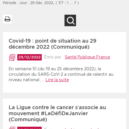
,
Période :
Jour :
29 Déc. 2022
( 7/7 - 1 … 7 )
Imprimer la liste
Recherche
Filtres
Type d'information
Covid-19 : point de situation au 29
Rendez-vous des 7
Rendez-vous
prochains jours
décembre 2022 (Communiqué)
Communiqués
Communiqués des 10
Émis par :
Santé Publique France
29/12/2022
Les deux
derniers jours
En semaine 51 (du 19 au 25 décembre 2022), la
Recherche par mots clés
circulation du SARS-CoV-2 a continué de ralentir au
niveau national.…
Lire la suite
Secteur
Zone géographique
Choisir une zone
Protection sociale
La Ligue contre le cancer s’associe au
mouvement #LeDéfiDeJanvier
Sanitaire
(Communiqué)
Médico-social