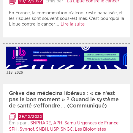
Émis par :
La Ligue contre le cancer
29/12/2022
En France, la consommation d’alcool reste banalisée, et
Période
Tri
les risques sont souvent sous-estimés. C’est pourquoi la
Ligue contre le cancer…
Lire la suite
Choisir une date de début
Choisir une date de fin
Chronologique
Inversé
JIB 2026
Grève des médecins libéraux : « ce n’est
pas le bon moment » ? Quand le système
de santé s’effondre… (Communiqué)
29/12/2022
Émis par :
SNPHARE, APH, Samu Urgences de France,
SPH, Syngof, SNBH, USP, SNGC, Les Biologistes