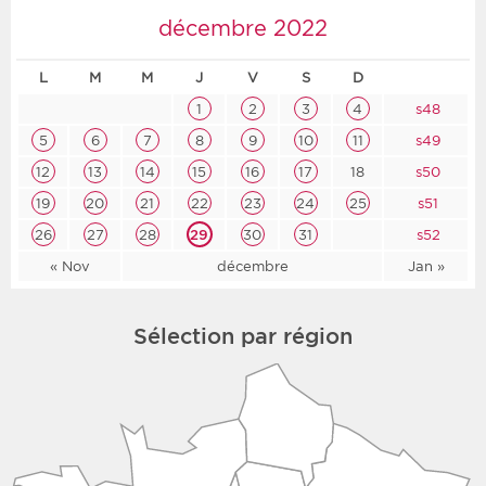
décembre 2022
L
M
M
J
V
S
D
1
2
3
4
s48
5
6
7
8
9
10
11
s49
12
13
14
15
16
17
18
s50
19
20
21
22
23
24
25
s51
26
27
28
29
30
31
s52
« Nov
décembre
Jan »
Sélection par région