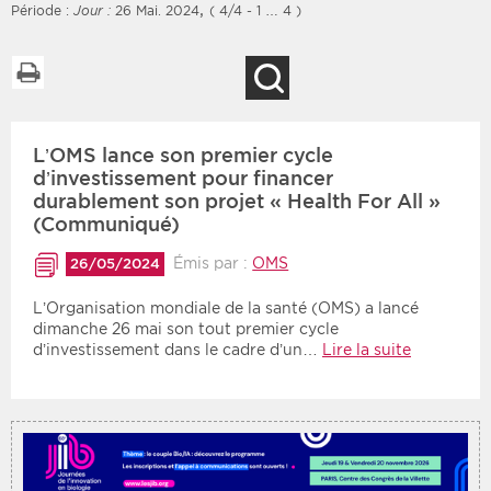
,
Période :
Jour :
26 Mai. 2024
( 4/4 - 1 … 4 )
Imprimer la liste
Recherche
Filtres
Type d'information
L’OMS lance son premier cycle
Rendez-vous des 7
Rendez-vous
prochains jours
d’investissement pour financer
Communiqués
durablement son projet « Health For All »
Communiqués des 10
(Communiqué)
Les deux
derniers jours
Émis par :
OMS
26/05/2024
Recherche par mots clés
L’Organisation mondiale de la santé (OMS) a lancé
dimanche 26 mai son tout premier cycle
d’investissement dans le cadre d’un…
Lire la suite
Secteur
Zone géographique
Choisir une zone
Protection sociale
Sanitaire
Médico-social