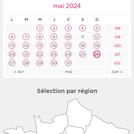
mai 2024
L
M
M
J
V
S
D
1
2
3
4
5
s18
6
7
8
9
10
11
12
s19
13
14
15
16
17
18
19
s20
20
21
22
23
24
25
26
s21
27
28
29
30
31
s22
« Avr
mai
Juin »
Sélection par région