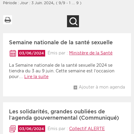
,
Période :
Jour :
3 Juin. 2024
( 9/9 - 1 … 9 )
Imprimer la liste
Recherche
Filtres
Type d'information
Semaine nationale de la santé sexuelle
Rendez-vous des 7
Rendez-vous
prochains jours
Communiqués
Émis par :
Ministère de la Santé
03/06/2024
Communiqués des 10
Les deux
derniers jours
La Semaine nationale de la santé sexuelle 2024 se
tiendra du 3 au 9 juin. Cette semaine est l’occasion
Recherche par mots clés
pour…
Lire la suite
Ajouter à mon agenda
Secteur
Zone géographique
Choisir une zone
Protection sociale
Les solidarités, grandes oubliées de
l’agenda gouvernemental (Communiqué)
Sanitaire
Émis par :
Collectif ALERTE
03/06/2024
Médico-social