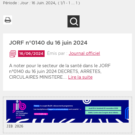
,
Période :
Jour :
16 Juin. 2024
( 1/1 - 1 … 1 )
Imprimer la liste
Recherche
Filtres
Type d'information
JORF n°0140 du 16 juin 2024
Rendez-vous des 7
Rendez-vous
prochains jours
Communiqués
Émis par :
Journal officiel
16/06/2024
Communiqués des 10
Les deux
derniers jours
A noter pour le secteur de la santé dans le JORF
n°0140 du 16 juin 2024 DECRETS, ARRETES,
Recherche par mots clés
CIRCULAIRES MINISTERE…
Lire la suite
Secteur
Zone géographique
Choisir une zone
Protection sociale
Sanitaire
JIB 2026
Médico-social