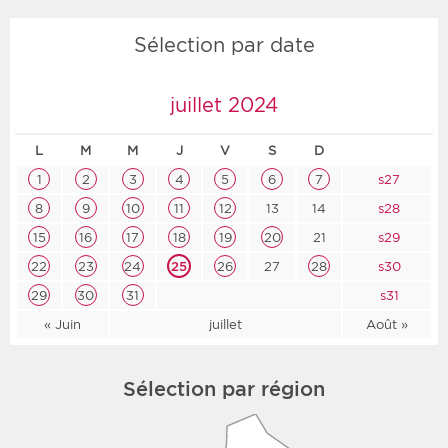
Sélection par date
juillet 2024
L
M
M
J
V
S
D
1
2
3
4
5
6
7
s27
8
9
10
11
12
13
14
s28
15
16
17
18
19
20
21
s29
22
23
24
25
26
27
28
s30
29
30
31
s31
« Juin
juillet
Août »
Sélection par région