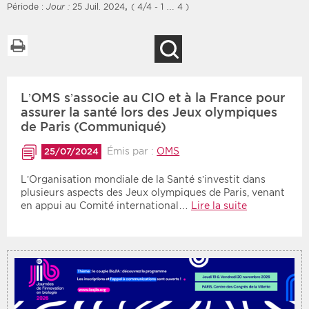
,
Période :
Jour :
25 Juil. 2024
( 4/4 - 1 … 4 )
Imprimer la liste
Recherche
Filtres
Type d'information
L’OMS s’associe au CIO et à la France pour
Rendez-vous des 7
Rendez-vous
prochains jours
assurer la santé lors des Jeux ‎olympiques
Communiqués
de Paris (Communiqué)
Communiqués des 10
Les deux
derniers jours
Émis par :
OMS
25/07/2024
Recherche par mots clés
L’Organisation mondiale de la Santé s’investit dans
plusieurs aspects des Jeux olympiques de Paris, venant
en appui au Comité international…
Lire la suite
Secteur
Zone géographique
Choisir une zone
Protection sociale
Sanitaire
Médico-social