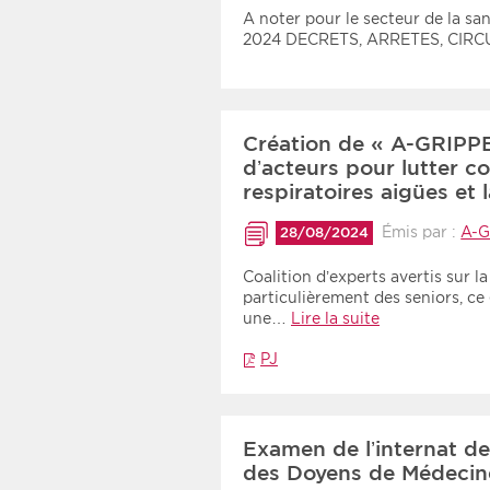
Recherche par mots clés
A noter pour le secteur de la s
2024 DECRETS, ARRETES, CIR
Zone géographique
Création de « A-GRIPPE-
Choisir une zone
d’acteurs pour lutter co
respiratoires aigües et
Émis par :
A-G
28/08/2024
Coalition d’experts avertis sur 
particulièrement des seniors, c
une…
Lire la suite
PJ
Examen de l’internat d
des Doyens de Médeci