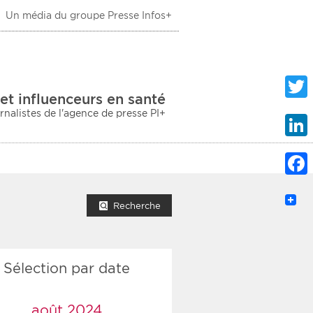
Un média du groupe Presse Infos+
 Santé
et influenceurs en santé
urnalistes de l'agence de presse PI+
Twitte
Linke
Faceb
mprimer la liste
Recherche
Sélection par date
ection sociale
taire
août 2024