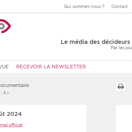
Qui sommes-nous ?
Contact
La Veille Acteurs de
Le média des décideurs 
Par les jo
VUE
RECEVOIR LA NEWSLETTER
 documentaire
I
 … 6 )
Type d'information
Secteur
ût 2024
Prot
rs
Rendez-vous
nal officiel
urs
Communiqués
Sani