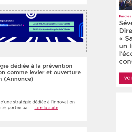
Paroles 
Sév
Dire
« S
un 
l’é
cons
gie dédiée à la prévention
ion comme levier et ouverture
n (Annonce)
VOI
’une stratégie dédiée à l’innovation
anté, portée par…
Lire la suite