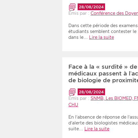
28/08/2024
Émis par :
Conférence des Doyen
Dans cette période des examens 
étudiants semblent contester l
dans le…
Lire la suite
Face à la « surdité » de
médicaux passent à l’ac
de biologie de proximi
28/08/2024
Émis par :
SNMB, Les BIOMED, F
CHU
En l’absence de réponse de l’as
d’alerte des biologistes médicaux
suite…
Lire la suite