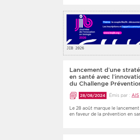
JIB 2026
Lancement d’une straté
en santé avec l’innovat
du Challenge Préventio
Émis par :
AIS
28/08/2024
Le 28 août marque le lancement d
en faveur de la prévention en s