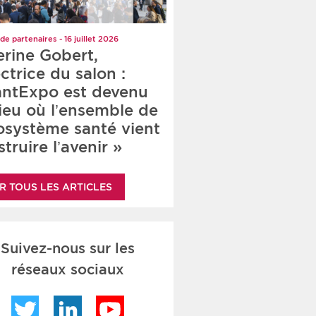
de partenaires - 16 juillet 2026
erine Gobert,
ctrice du salon :
antExpo est devenu
lieu où l’ensemble de
cosystème santé vient
truire l’avenir »
R TOUS LES ARTICLES
Suivez-nous sur les
réseaux sociaux
Twitter
LinkedIn
YouTube