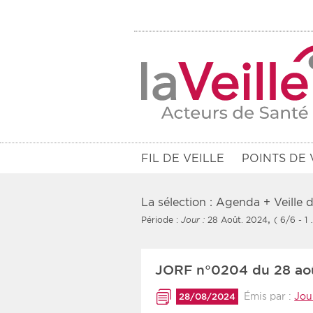
FIL DE VEILLE
POINTS DE 
La sélection : Agenda + Veille
,
Période :
Jour :
28 Août. 2024
( 6/6 - 1
Filtres
JORF n°0204 du 28 ao
Rendez-vous des 7 prochains jou
Émis par :
Jour
28/08/2024
Communiqués des 10 derniers jo