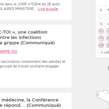
anté dans le JORF n°0204 du 28 août
Les deux
Médi
CULAIRES MINISTERE…
Lire la suite
L
Période
Tri
5
TOI », une coalition
12
Choisir une date de début
Choisir une date de fin
Chro
ntre les infections
19
 la grippe (Communiqué)
Inve
26
RIPPE-TOI
« Jui
la vaccination notamment des adultes et
e groupe de travail souhaite engager
e médecine, la Conférence
ne répond… (Communiqué)