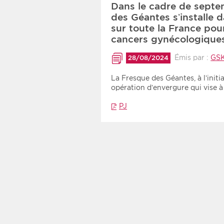
Dans le cadre de septe
des Géantes s’installe 
sur toute la France pou
cancers gynécologique
Émis par :
GSK
28/08/2024
La Fresque des Géantes, à l’ini
opération d’envergure qui vise 
PJ