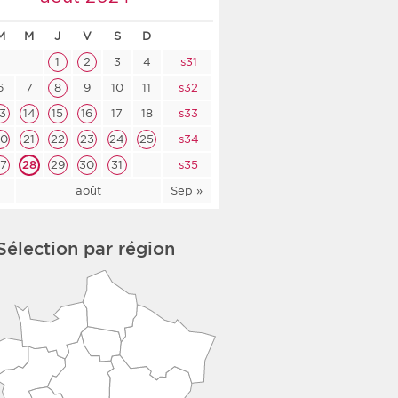
co-social
M
M
J
V
S
D
1
2
3
4
s31
6
7
8
9
10
11
s32
13
14
15
16
17
18
s33
nologique
20
21
22
23
24
25
s34
rsé
27
28
29
30
31
s35
l
août
Sep »
Sélection par région