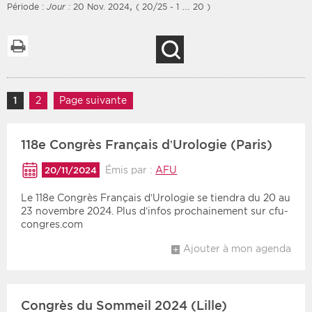
,
Période :
Jour :
20 Nov. 2024
( 20/25 - 1 … 20 )
Imprimer la liste
Recherche
Filtres
Type d'information
Rendez-vous des 7
Navigation des articles
Rendez-vous
1
Page
2
Page
Page suivante
prochains jours
Communiqués
Communiqués des 10
118e Congrès Français d’Urologie (Paris)
Les deux
derniers jours
Recherche par mots clés
Émis par :
AFU
20/11/2024
Le 118e Congrès Français d’Urologie se tiendra du 20 au
23 novembre 2024. Plus d’infos prochainement sur cfu-
congres.com
Secteur
Zone géographique
Ajouter à mon agenda
Choisir une zone
Protection sociale
Sanitaire
Congrès du Sommeil 2024 (Lille)
Médico-social