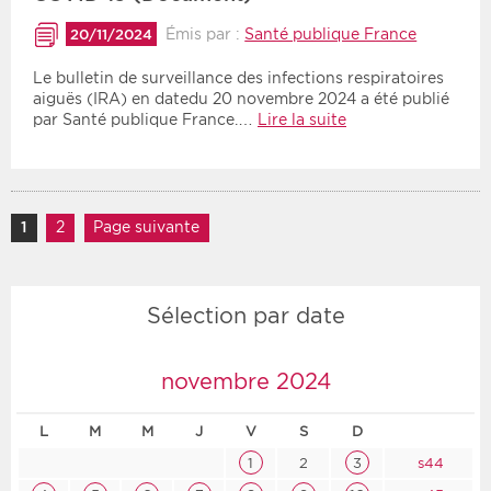
Émis par :
Santé publique France
20/11/2024
Le bulletin de surveillance des infections respiratoires
aiguës (IRA) en datedu 20 novembre 2024 a été publié
par Santé publique France.…
Lire la suite
Navigation des articles
1
Page
2
Page
Page suivante
Sélection par date
novembre 2024
L
M
M
J
V
S
D
1
2
3
s44