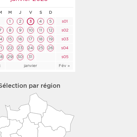
co-social
M
M
J
V
S
D
1
2
3
4
5
s01
7
8
9
10
11
12
s02
14
15
16
17
18
19
s03
nologique
21
22
23
24
25
26
s04
rsé
28
29
30
31
s05
c
janvier
Fév »
Sélection par région