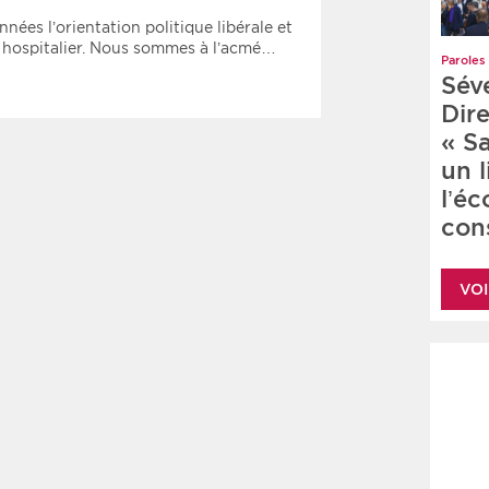
es l’orientation politique libérale et
c hospitalier. Nous sommes à l’acmé…
Paroles 
Sév
Dire
« S
un 
l’é
cons
VOI