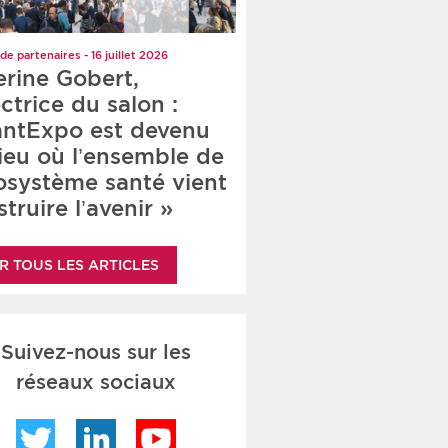
de partenaires - 16 juillet 2026
erine Gobert,
ctrice du salon :
antExpo est devenu
lieu où l’ensemble de
cosystème santé vient
truire l’avenir »
R TOUS LES ARTICLES
Suivez-nous sur les
réseaux sociaux
Twitter
LinkedIn
YouTube