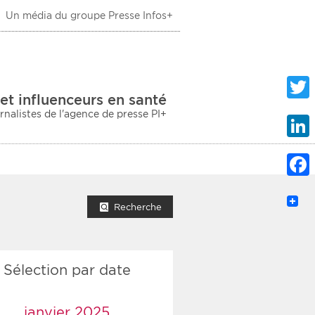
Un média du groupe Presse Infos+
 Santé
et influenceurs en santé
urnalistes de l'agence de presse PI+
Twitte
Linke
Faceb
mprimer la liste
Recherche
Sélection par date
ection sociale
taire
janvier 2025