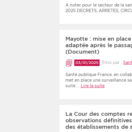
Recherche par mots clés
A noter pour le secteur de la sa
2025 DECRETS, ARRETES, CIR
Zone géographique
Mayotte : mise en place 
Choisir une zone
adaptée après le passa
(Document)
Émis par :
San
03/01/2025
Santé publique France, en collabo
met en place une surveillance sa
suite…
Lire la suite
La Cour des comptes r
observations définitives
des établissements de 