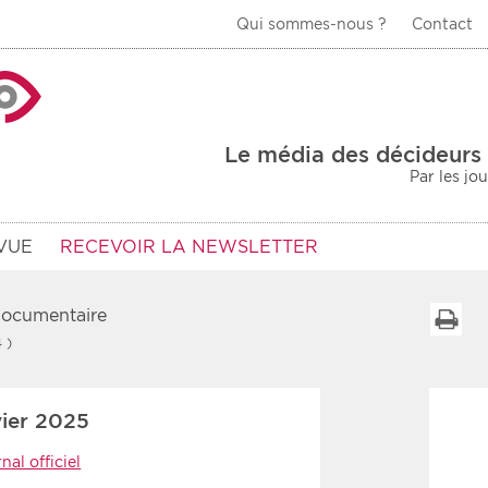
Qui sommes-nous ?
Contact
La Veille Acteurs de
Le média des décideurs 
Par les jo
VUE
RECEVOIR LA NEWSLETTER
 documentaire
I
 )
Type d'information
Secteur
ier 2025
Prot
rs
Rendez-vous
nal officiel
urs
Communiqués
Sani