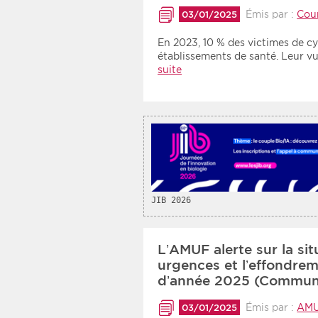
Émis par :
Cou
03/01/2025
En 2023, 10 % des victimes de c
établissements de santé. Leur v
suite
JIB 2026
L’AMUF alerte sur la si
urgences et l’effondre
d’année 2025 (Commun
Émis par :
AM
03/01/2025