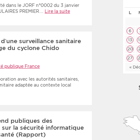
nté dans le JORF n°0002 du 3 janvier
Les deux
Médi
CULAIRES PREMIER…
Lire la suite
L
Période
Tri
6
d’une surveillance sanitaire
13
Choisir une date de début
Choisir une date de fin
Chro
ge du cyclone Chido
20
Inve
27
té publique France
« Dé
ration avec les autorités sanitaires,
nitaire adaptée au contexte local
end publiques des
 sur la sécurité informatique
santé (Rapport)