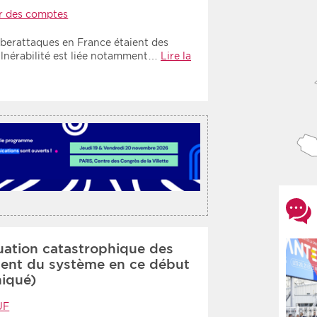
r des comptes
yberattaques en France étaient des
ulnérabilité est liée notamment…
Lire la
tuation catastrophique des
ment du système en ce début
iqué)
UF