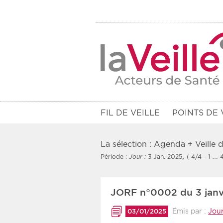
FIL DE VEILLE
POINTS DE 
La sélection : Agenda + Veille
,
Période :
Jour :
3 Jan. 2025
( 4/4 - 1 … 4
Filtres
JORF n°0002 du 3 janv
Rendez-vous des 7 prochains jou
Émis par :
Jour
03/01/2025
Communiqués des 10 derniers jo