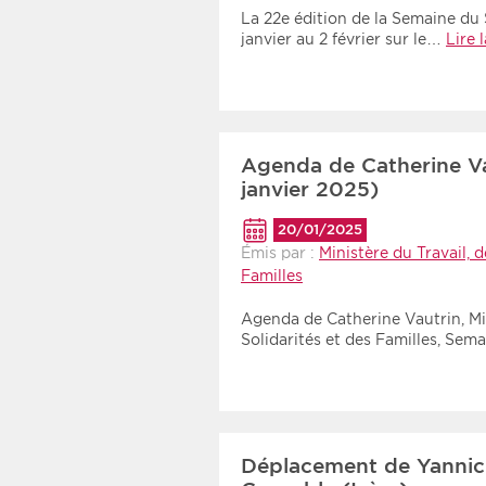
Recherche par mots clés
La 22e édition de la Semaine du
janvier au 2 février sur le…
Lire 
Zone géographique
Choisir une zone
Agenda de Catherine V
janvier 2025)
20/01/2025
Émis par :
Ministère du Travail, d
Familles
Agenda de Catherine Vautrin, Min
Solidarités et des Familles, Se
Déplacement de Yannic