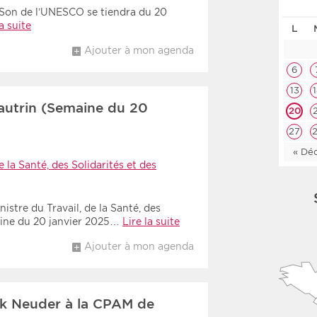
 Son de l’UNESCO se tiendra du 20
Les deux
Médi
la suite
L
Ajouter à mon agenda
Période
Tri
6
13
Choisir une date de début
Choisir une date de fin
Chro
autrin (Semaine du 20
20
Inve
27
« Dé
e la Santé, des Solidarités et des
istre du Travail, de la Santé, des
maine du 20 janvier 2025…
Lire la suite
Ajouter à mon agenda
k Neuder à la CPAM de