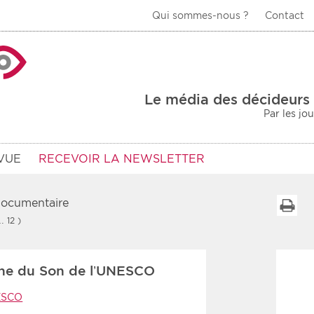
Qui sommes-nous ?
Contact
La Veille Acteurs de
Le média des décideurs 
Par les jo
VUE
RECEVOIR LA NEWSLETTER
 documentaire
I
… 12 )
Type d'information
Secteur
ine du Son de l’UNESCO
Prot
rs
Rendez-vous
ESCO
urs
Communiqués
Sani