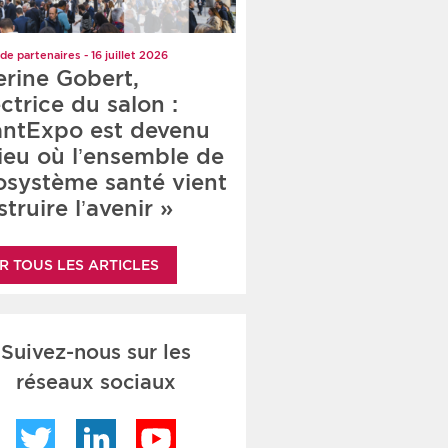
de partenaires - 16 juillet 2026
erine Gobert,
ctrice du salon :
antExpo est devenu
lieu où l’ensemble de
cosystème santé vient
truire l’avenir »
R TOUS LES ARTICLES
Suivez-nous sur les
réseaux sociaux
Twitter
LinkedIn
YouTube