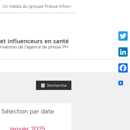
Un média du groupe Presse Infos+
 Santé
et influenceurs en santé
urnalistes de l'agence de presse PI+
Twitte
Linke
Faceb
mprimer la liste
Recherche
Sélection par date
ection sociale
taire
janvier 2025