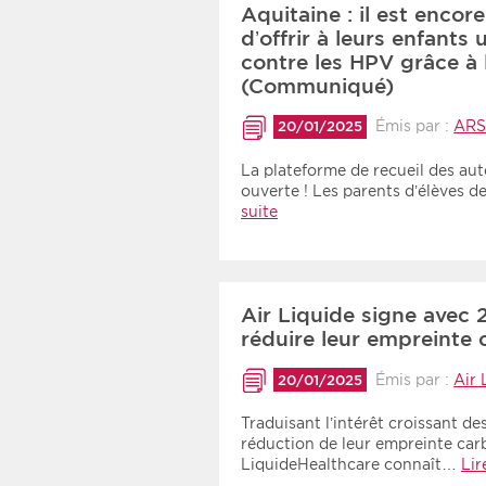
Aquitaine : il est enco
d’offrir à leurs enfants
contre les HPV grâce à 
(Communiqué)
Émis par :
ARS
20/01/2025
La plateforme de recueil des aut
ouverte ! Les parents d’élèves
suite
Air Liquide signe avec 
réduire leur empreint
Émis par :
Air 
20/01/2025
Traduisant l’intérêt croissant de
réduction de leur empreinte car
LiquideHealthcare connaît…
Lir