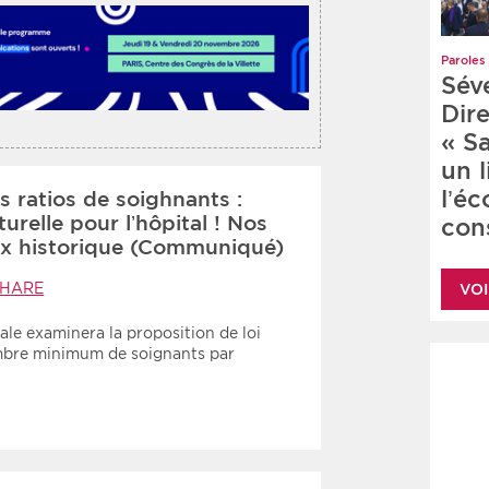
Paroles 
Sév
Dire
« S
un 
l’é
es ratios de soighnants :
urelle pour l’hôpital ! Nos
cons
oix historique (Communiqué)
PHARE
VOI
nale examinera la proposition de loi
nombre minimum de soignants par