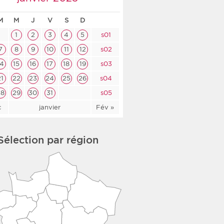
co-social
M
M
J
V
S
D
1
2
3
4
5
s01
7
8
9
10
11
12
s02
14
15
16
17
18
19
s03
nologique
21
22
23
24
25
26
s04
rsé
28
29
30
31
s05
c
janvier
Fév »
Sélection par région