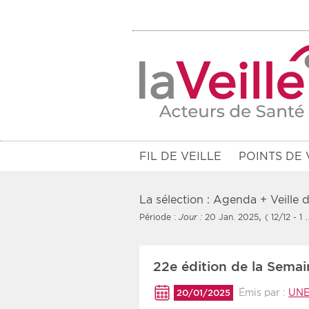
FIL DE VEILLE
POINTS DE 
La sélection : Agenda + Veille
,
Période :
Jour :
20 Jan. 2025
( 12/12 - 1 
Filtres
22e édition de la Sema
Rendez-vous des 7 prochains jou
Émis par :
UN
20/01/2025
Communiqués des 10 derniers jo