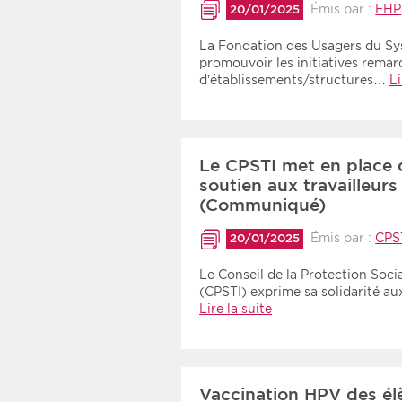
Émis par :
FHP
20/01/2025
La Fondation des Usagers du Sys
promouvoir les initiatives remar
d’établissements/structures…
Li
Le CPSTI met en place 
soutien aux travailleur
(Communiqué)
Émis par :
CPS
20/01/2025
Le Conseil de la Protection Soci
(CPSTI) exprime sa solidarité a
Lire la suite
Vaccination HPV des él