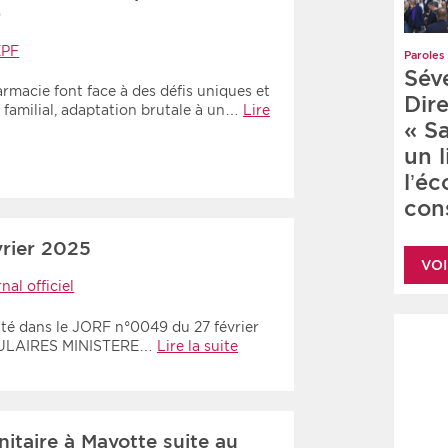
)
PF
Paroles 
Sév
rmacie font face à des défis uniques et
Dire
 familial, adaptation brutale à un…
Lire
« S
un 
l’é
cons
rier 2025
VOI
nal officiel
nté dans le JORF n°0049 du 27 février
CULAIRES MINISTERE…
Lire la suite
anitaire à Mayotte suite au