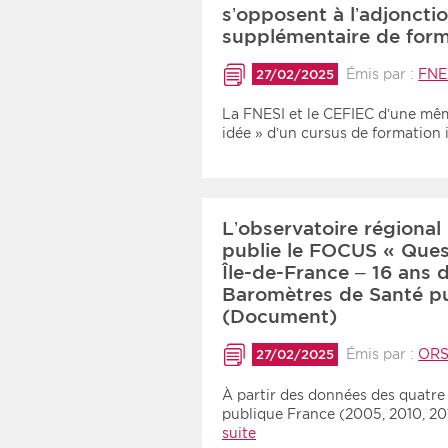
s’opposent à l’adjoncti
supplémentaire de for
Émis par :
FNE
27/02/2025
La FNESI et le CEFIEC d’une mê
idée » d’un cursus de formation
L’observatoire régional
publie le FOCUS « Ques
Île-de-France – 16 ans d
Baromètres de Santé pu
(Document)
Émis par :
ORS
27/02/2025
À partir des données des quatre
publique France (2005, 2010, 20
suite