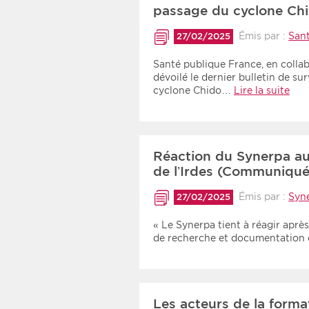
passage du cyclone Ch
Émis par :
San
27/02/2025
Santé publique France, en collabo
dévoilé le dernier bulletin de s
cyclone Chido…
Lire la suite
Réaction du Synerpa au
de l’Irdes (Communiqué
Émis par :
Syn
27/02/2025
« Le Synerpa tient à réagir après
de recherche et documentation
Les acteurs de la format