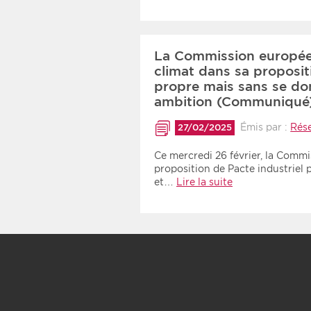
La Commission européen
climat dans sa proposit
propre mais sans se do
ambition (Communiqué
Émis par :
Rés
27/02/2025
Ce mercredi 26 février, la Comm
proposition de Pacte industriel 
et…
Lire la suite