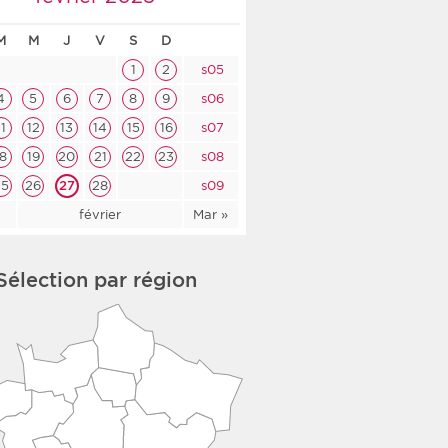
co-social
M
M
J
V
S
D
1
2
s05
4
5
6
7
8
9
s06
11
12
13
14
15
16
s07
nologique
18
19
20
21
22
23
s08
rsé
25
26
27
28
s09
n
février
Mar »
Sélection par région