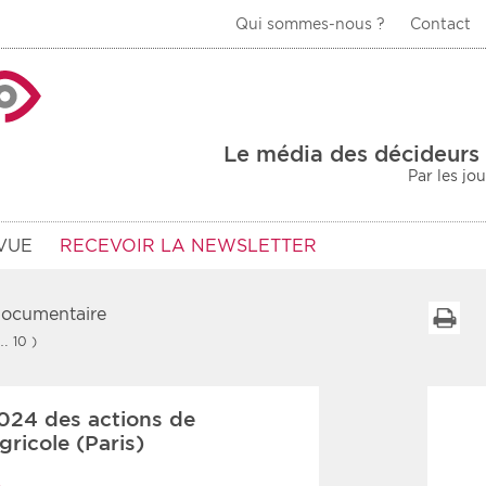
Qui sommes-nous ?
Contact
La Veille Acteurs de
Le média des décideurs 
Par les jo
VUE
RECEVOIR LA NEWSLETTER
 documentaire
I
 … 10 )
Type d'information
Secteur
2024 des actions de
Prot
rs
Rendez-vous
gricole (Paris)
urs
Communiqués
Sani
A