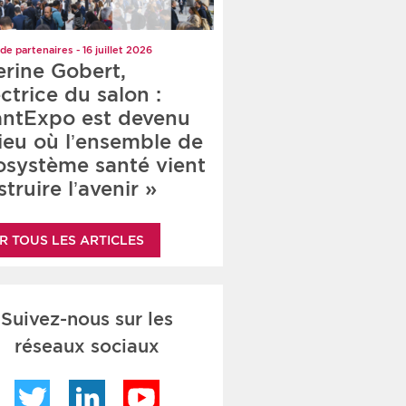
de partenaires - 16 juillet 2026
erine Gobert,
ctrice du salon :
antExpo est devenu
lieu où l’ensemble de
cosystème santé vient
truire l’avenir »
R TOUS LES ARTICLES
Suivez-nous sur les
réseaux sociaux
Twitter
LinkedIn
YouTube