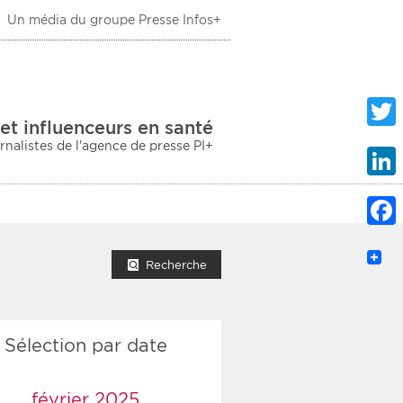
Un média du groupe Presse Infos+
 Santé
et influenceurs en santé
urnalistes de l'agence de presse PI+
Twitte
Linke
Faceb
mprimer la liste
Recherche
Sélection par date
ection sociale
taire
février 2025