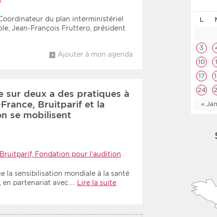
Les deux
Médi
Coordinateur du plan interministériel
L
ole, Jean-François Fruttero, président
Période
Tri
3
Ajouter à mon agenda
10
Choisir une date de début
Choisir une date de fin
Chro
17
Inve
24
ne sur deux a des pratiques à
France, Bruitparif et la
« Ja
on se mobilisent
Bruitparif, Fondation pour l’audition
 la sensibilisation mondiale à la santé
e, en partenariat avec…
Lire la suite