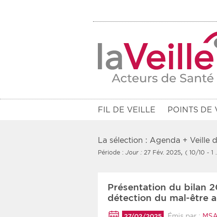
FIL DE VEILLE
POINTS DE 
La sélection : Agenda + Veille
,
Période :
Jour :
27 Fév. 2025
( 10/10 - 1
Filtres
Présentation du bilan 
Rendez-vous des 7 prochains jou
détection du mal-être a
Communiqués des 10 derniers jo
Émis par :
MS
27/02/2025