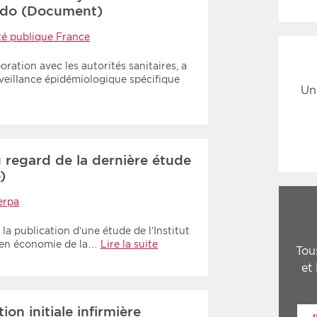
ido (Document)
té publique France
ration avec les autorités sanitaires, a
urveillance épidémiologique spécifique
Un
 regard de la dernière étude
)
erpa
 la publication d’une étude de l’Institut
 en économie de la…
Lire la suite
Tou
et
ion initiale infirmière