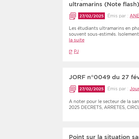
ultramarins (Note flash
Émis par :
ANE
27/02/2025
Les étudiants ultramarins en pha
souvent sous-estimés. Isolement
la suite
PJ
JORF n°0049 du 27 fév
Émis par :
Jour
27/02/2025
A noter pour le secteur de la sa
2025 DECRETS, ARRETES, CIR
Point sur la situation s