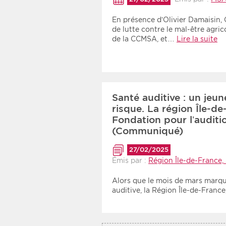
Recherche par mots clés
En présence d’Olivier Damaisin, 
de lutte contre le mal-être agric
de la CCMSA, et…
Lire la suite
Zone géographique
Choisir une zone
Santé auditive : un jeu
risque. La région Île-de-
Fondation pour l’auditi
(Communiqué)
27/02/2025
Émis par :
Région Île-de-France, 
Alors que le mois de mars marque
auditive, la Région Île-de-Franc