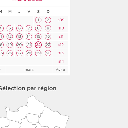
co-social
M
M
J
V
S
D
1
2
s09
4
5
6
7
8
9
s10
11
12
13
14
15
16
s11
nologique
18
19
20
21
22
23
s12
rsé
25
26
27
28
29
30
s13
s14
v
mars
Avr »
Sélection par région