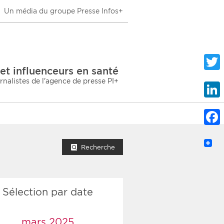
Un média du groupe Presse Infos+
 Santé
et influenceurs en santé
urnalistes de l'agence de presse PI+
Twitte
Linke
Faceb
mprimer la liste
Recherche
Sélection par date
ection sociale
taire
mars 2025