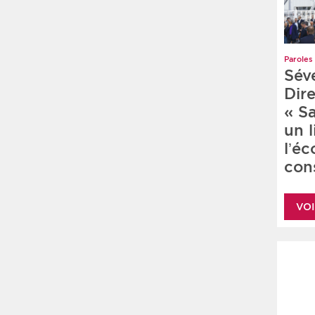
Paroles 
Sév
Dire
« S
un 
l’é
cons
VOI