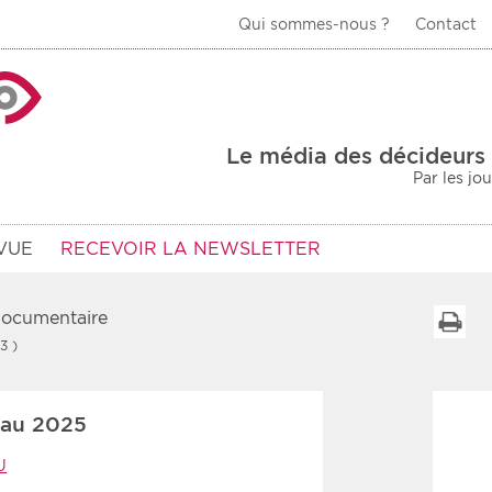
Qui sommes-nous ?
Contact
La Veille Acteurs de
Le média des décideurs 
Par les jo
VUE
RECEVOIR LA NEWSLETTER
 documentaire
I
3 )
Type d'information
Secteur
eau 2025
Prot
rs
Rendez-vous
U
urs
Communiqués
Sani