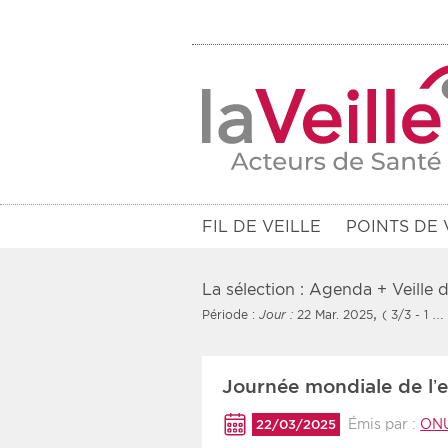
FIL DE VEILLE
POINTS DE 
La sélection : Agenda + Veille
,
Période :
Jour :
22 Mar. 2025
( 3/3 - 1 … 
Filtres
Journée mondiale de l’
Rendez-vous des 7 prochains jou
Émis par :
ON
22/03/2025
Communiqués des 10 derniers jo