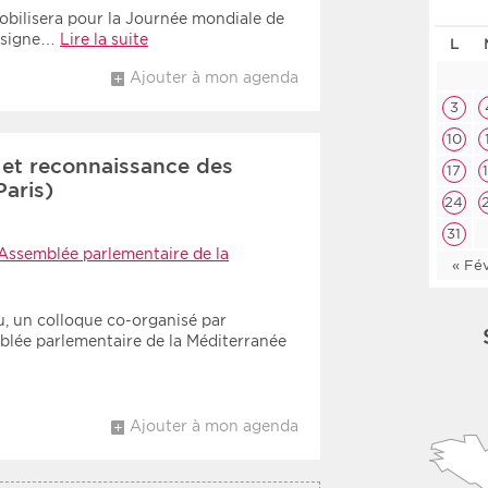
obilisera pour la Journée mondiale de
Les deux
Médi
e signe…
Lire la suite
L
Ajouter à mon agenda
Période
Tri
3
10
Choisir une date de début
Choisir une date de fin
Chro
u et reconnaissance des
17
aris)
Inve
24
31
Assemblée parlementaire de la
« Fé
u, un colloque co-organisé par
mblée parlementaire de la Méditerranée
Ajouter à mon agenda