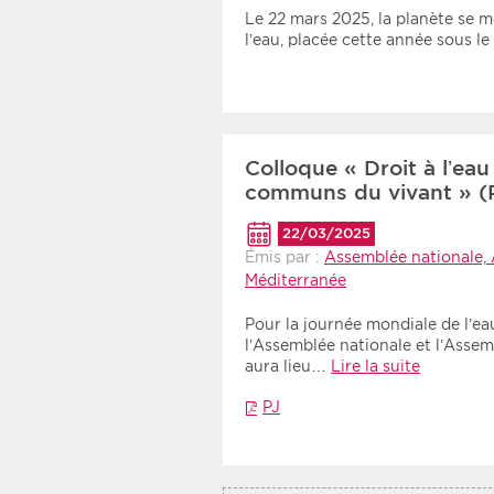
Recherche par mots clés
Le 22 mars 2025, la planète se m
l’eau, placée cette année sous l
Zone géographique
Choisir une zone
Colloque « Droit à l’ea
communs du vivant » (P
22/03/2025
Émis par :
Assemblée nationale, 
Méditerranée
Pour la journée mondiale de l’ea
l’Assemblée nationale et l’Asse
aura lieu…
Lire la suite
PJ