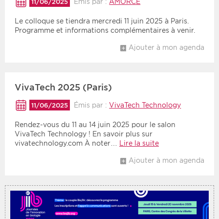
Émis par :
AMORCE
11/06/2025
Le colloque se tiendra mercredi 11 juin 2025 à Paris.
Période
Tri
Programme et informations complémentaires à venir.
Choisir une date de début
Choisir une date de fin
Chronologique
Ajouter à mon agenda
Inversé
VivaTech 2025 (Paris)
Émis par :
VivaTech Technology
11/06/2025
Rendez-vous du 11 au 14 juin 2025 pour le salon
VivaTech Technology ! En savoir plus sur
vivatechnology.com À noter…
Lire la suite
Ajouter à mon agenda