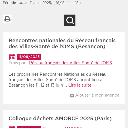
,
Période :
Jour :
11 Juin. 2025
( 18/18 - 1 … 18 )
Imprimer la liste
Recherche
Filtres
Type d'information
Rencontres nationales du Réseau français
Rendez-vous des 7
Rendez-vous
prochains jours
des Villes-Santé de l’OMS (Besançon)
Communiqués
Communiqués des 10
11/06/2025
Les deux
derniers jours
Émis par :
Réseau français des Villes-Santé de l'OMS
Recherche par mots clés
Les prochaines Rencontres Nationales du Réseau
français des Villes-Santé de l’OMS auront lieu à
Besançon les 11, 12 et 13 juin…
Lire la suite
Secteur
Zone géographique
Ajouter à mon agenda
Choisir une zone
Protection sociale
Sanitaire
Colloque déchets AMORCE 2025 (Paris)
Médico-social