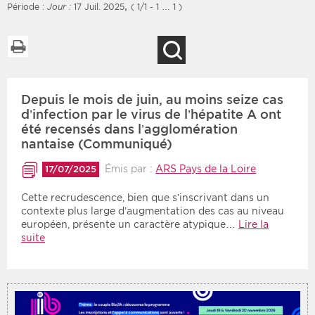
,
Période :
Jour :
17 Juil. 2025
( 1/1 - 1 … 1 )
Imprimer la liste
Recherche
Filtres
Type d'information
Depuis le mois de juin, au moins seize cas
Rendez-vous des 7
Rendez-vous
prochains jours
d’infection par le virus de l’hépatite A ont
Communiqués
été recensés dans l’agglomération
Communiqués des 10
nantaise (Communiqué)
Les deux
derniers jours
Émis par :
ARS Pays de la Loire
17/07/2025
Recherche par mots clés
Cette recrudescence, bien que s’inscrivant dans un
contexte plus large d’augmentation des cas au niveau
européen, présente un caractère atypique…
Lire la
Secteur
Zone géographique
suite
Choisir une zone
Protection sociale
Sanitaire
Médico-social