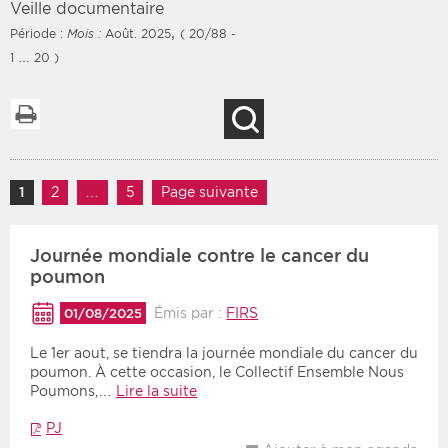
Veille documentaire
,
Période :
Mois :
Août. 2025
( 20/88 -
1 … 20 )
Filtres
Type d'information
Imprimer la liste
Recherche
Rendez-vous des 7
Rendez-vous
prochains jours
Communiqués
Navigation des articles
Communiqués des 10
1
Page
2
Page
…
5
Page
Page suivante
Les deux
derniers jours
Recherche par mots clés
Journée mondiale contre le cancer du
poumon
Émis par :
FIRS
01/08/2025
Secteur
Zone géographique
Le 1er aout, se tiendra la journée mondiale du cancer du
Choisir une zone
Protection sociale
poumon. À cette occasion, le Collectif Ensemble Nous
Poumons,…
Lire la suite
Sanitaire
PJ
Médico-social