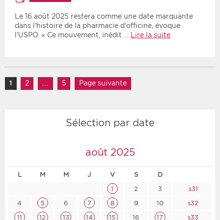
Le 16 août 2025 restera comme une date marquante
dans l’histoire de la pharmacie d’officine, évoque
l’USPO. « Ce mouvement, inédit…
Lire la suite
Navigation des articles
1
Page
2
Page
…
5
Page
Page suivante
Sélection par date
août 2025
L
M
M
J
V
S
D
1
2
3
s31
4
5
6
7
8
9
10
s32
11
12
13
14
15
16
17
s33