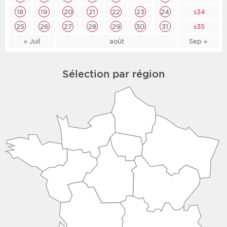
18
19
20
21
22
23
24
s34
25
26
27
28
29
30
31
s35
« Juil
août
Sep »
Sélection par région