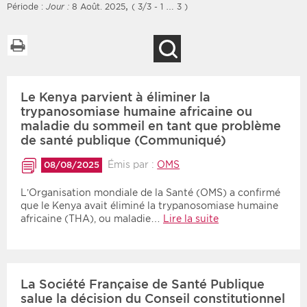
,
Période :
Jour :
8 Août. 2025
( 3/3 - 1 … 3 )
Imprimer la liste
Recherche
Filtres
Type d'information
Le Kenya parvient à éliminer la
Rendez-vous des 7
Rendez-vous
prochains jours
trypanosomiase humaine africaine ou
Communiqués
maladie du sommeil en tant que problème
Communiqués des 10
de santé publique (Communiqué)
Les deux
derniers jours
Émis par :
OMS
08/08/2025
Recherche par mots clés
L’Organisation mondiale de la Santé (OMS) a confirmé
que le Kenya avait éliminé la trypanosomiase humaine
africaine (THA), ou maladie…
Lire la suite
Secteur
Zone géographique
Choisir une zone
Protection sociale
Sanitaire
La Société Française de Santé Publique
salue la décision du Conseil constitutionnel
Médico-social