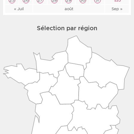
25
26
27
28
29
30
31
s35
« Juil
août
Sep »
Sélection par région