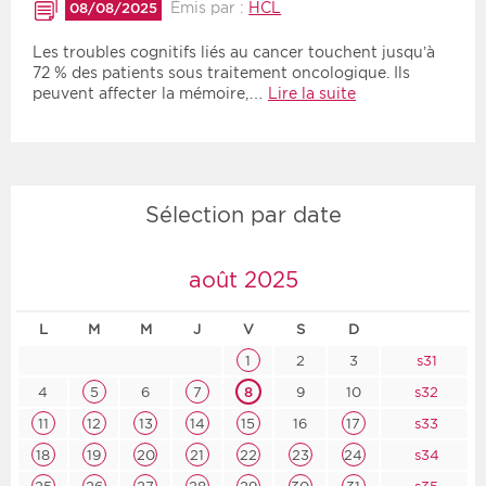
Émis par :
HCL
08/08/2025
Les troubles cognitifs liés au cancer touchent jusqu’à
72 % des patients sous traitement oncologique. Ils
peuvent affecter la mémoire,…
Lire la suite
Sélection par date
août 2025
L
M
M
J
V
S
D
1
2
3
s31
4
5
6
7
8
9
10
s32
11
12
13
14
15
16
17
s33
18
19
20
21
22
23
24
s34