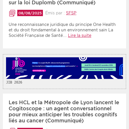
sur la loi Duplomb (Communiqué)
Émis par :
SFSP
08/08/2025
Période
Tri
Une reconnaissance juridique du principe One Health
Choisir une date de début
Choisir une date de fin
Chronologique
et du droit fondamental à un environnement sain La
Société Française de Santé…
Lire la suite
Inversé
JIB 2026
Les HCL et la Métropole de Lyon lancent le
Cogitoscope : un agent conversationnel
pour mieux anticiper les troubles cognitifs
liés au cancer (Communiqué)