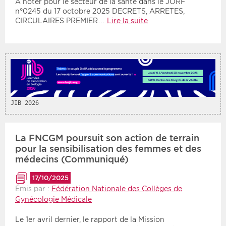
A noter pour le secteur de la santé dans le JORF
n°0245 du 17 octobre 2025 DECRETS, ARRETES,
CIRCULAIRES PREMIER…
Lire la suite
Période
Tri
Choisir une date de début
Choisir une date de fin
Chronologique
Inversé
JIB 2026
La FNCGM poursuit son action de terrain
pour la sensibilisation des femmes et des
médecins (Communiqué)
17/10/2025
Émis par :
Fédération Nationale des Collèges de
Gynécologie Médicale
Le 1er avril dernier, le rapport de la Mission