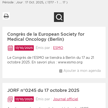
,
Période :
Jour :
17 Oct. 2025
( 17/17 - 1 … 17 )
Imprimer la liste
Recherche
Filtres
Type d'information
Congrès de la European Society for
Rendez-vous des 7
Rendez-vous
prochains jours
Medical Oncology (Berlin)
Communiqués
Communiqués des 10
Émis par :
ESMO
17/10/2025
Les deux
derniers jours
Le Congrès de l’ESMO se tiendra à Berlin du 17 au 21
Recherche par mots clés
octobre 2025. En savori plus : www.esmo.org
Ajouter à mon agenda
Secteur
Zone géographique
Choisir une zone
Protection sociale
JORF n°0245 du 17 octobre 2025
Sanitaire
Émis par :
Journal officiel
17/10/2025
Médico-social