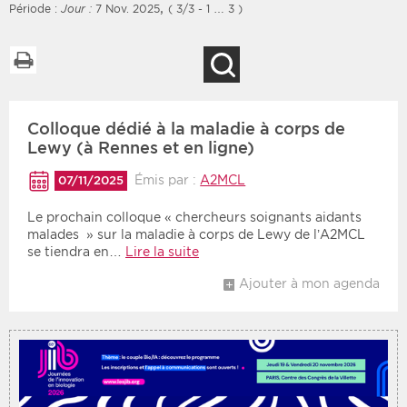
,
Période :
Jour :
7 Nov. 2025
( 3/3 - 1 … 3 )
Imprimer la liste
Recherche
Filtres
Type d'information
Colloque dédié à la maladie à corps de
Rendez-vous des 7
Rendez-vous
prochains jours
Lewy (à Rennes et en ligne)
Communiqués
Communiqués des 10
Émis par :
A2MCL
07/11/2025
Les deux
derniers jours
Le prochain colloque « chercheurs soignants aidants
Recherche par mots clés
malades » sur la maladie à corps de Lewy de l’A2MCL
se tiendra en…
Lire la suite
Ajouter à mon agenda
Secteur
Zone géographique
Choisir une zone
Protection sociale
Sanitaire
Médico-social