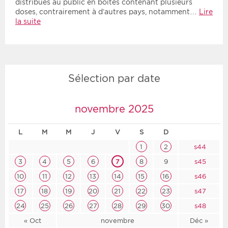
distribués au public en boîtes contenant plusieurs
doses, contrairement à d’autres pays, notamment…
Lire
la suite
Sélection par date
novembre 2025
L
M
M
J
V
S
D
1
2
s44
3
4
5
6
7
8
9
s45
10
11
12
13
14
15
16
s46
17
18
19
20
21
22
23
s47
24
25
26
27
28
29
30
s48
« Oct
novembre
Déc »