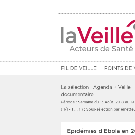
FIL DE VEILLE
POINTS DE 
La sélection : Agenda + Veille
documentaire
Période : Semaine du 13 Août. 2018 au 19
Filtres
( 1/1 - 1 … 1 )
; Sous-sélection par émetteu
Rendez-vous des 7 prochains jou
Epidémies d’Ebola en 20
Communiqués des 10 derniers jo