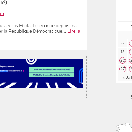
ué)
Les deux
Médi
rm
e à virus Ebola, la seconde depuis mai
L
Période
Tri
nier la République Démocratique…
Lire la
Choisir une date de début
Choisir une date de fin
Chro
6
13
Inve
20
27
« Jui