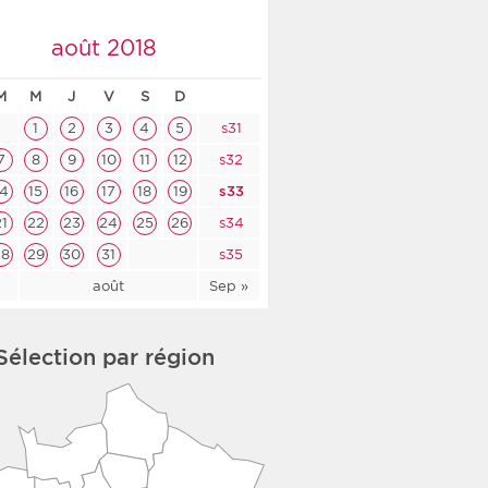
co-social
août 2018
M
M
J
V
S
D
1
2
3
4
5
s31
nologique
7
8
9
10
11
12
s32
14
15
16
17
18
19
s33
rsé
21
22
23
24
25
26
s34
28
29
30
31
s35
l
août
Sep »
Sélection par région