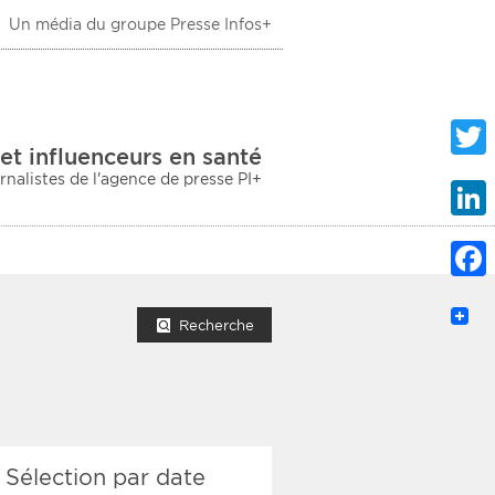
Un média du groupe Presse Infos+
 Santé
et influenceurs en santé
urnalistes de l'agence de presse PI+
Twitte
Linke
Faceb
mprimer la liste
Recherche
ection sociale
Sélection par date
taire