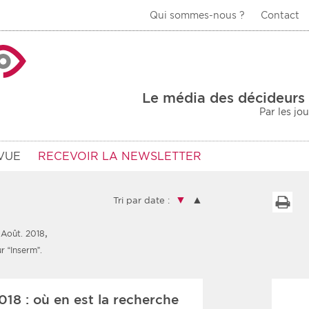
Qui sommes-nous ?
Contact
La Veille Acteurs de
Le média des décideurs 
Par les jo
VUE
RECEVOIR LA NEWSLETTER
▼
▲
I
Tri par date :
,
 Août. 2018
Type d'information
Secteur
r “Inserm”.
Prot
rs
Rendez-vous
18 : où en est la recherche
urs
Communiqués
Sani