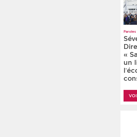
Paroles 
Sév
Dire
« S
un 
l’é
cons
VOI