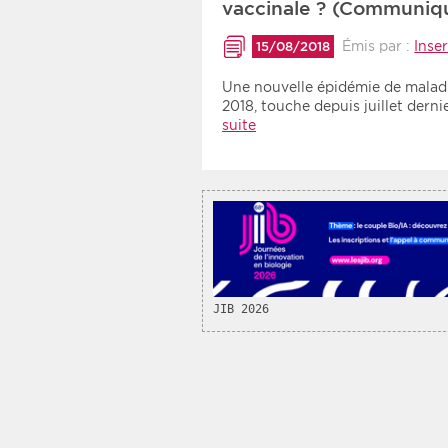
vaccinale ? (Communiq
Recherche par mots clés
Émis par :
Inse
15/08/2018
Une nouvelle épidémie de maladi
Zone géographique
2018, touche depuis juillet der
suite
Choisir une zone
JIB 2026