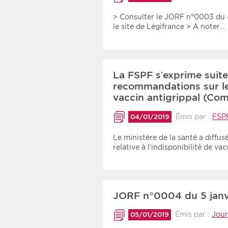
> Consulter le JORF n°0003 du 4
le site de Légifrance > A noter
La FSPF s’exprime suite
recommandations sur l
vaccin antigrippal (Co
Émis par :
FSP
04/01/2019
Le ministère de la santé a diffu
relative à l’indisponibilité de 
JORF n°0004 du 5 janv
Émis par :
Jour
05/01/2019