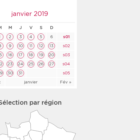
co-social
janvier 2019
M
M
J
V
S
D
1
2
3
4
5
6
s01
nologique
8
9
10
11
12
13
s02
5
16
17
18
19
20
s03
rsé
2
23
24
25
26
27
s04
9
30
31
s05
c
janvier
Fév »
Sélection par région