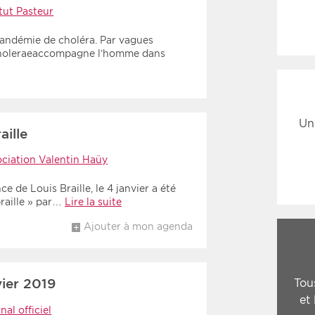
itut Pasteur
pandémie de choléra. Par vagues
o choleraeaccompagne l’homme dans
Un
ille
ciation Valentin Haüy
e de Louis Braille, le 4 janvier a été
raille » par…
Lire la suite
Ajouter à mon agenda
ier 2019
Tou
et
nal officiel