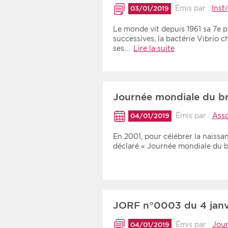
Émis par :
Inst
03/01/2019
Le monde vit depuis 1961 sa 7e 
successives, la bactérie Vibri
ses…
Lire la suite
Journée mondiale du bra
Émis par :
Asso
04/01/2019
En 2001, pour célébrer la naissanc
déclaré « Journée mondiale du b
JORF n°0003 du 4 janv
Émis par :
Jour
04/01/2019