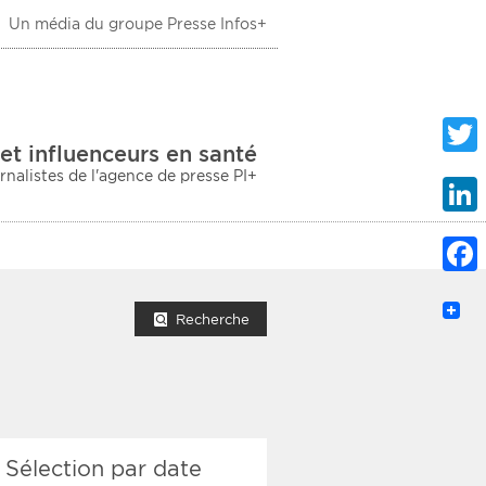
Un média du groupe Presse Infos+
 Santé
et influenceurs en santé
urnalistes de l'agence de presse PI+
Twitte
Linke
Faceb
mprimer la liste
Recherche
ection sociale
Sélection par date
taire