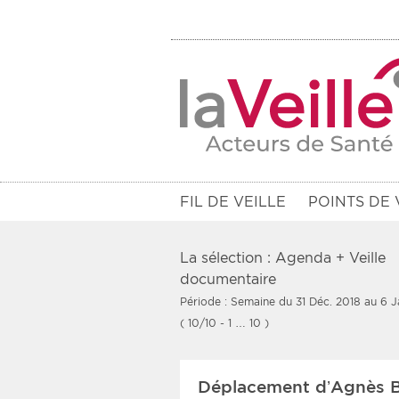
FIL DE VEILLE
POINTS DE 
La sélection : Agenda + Veille
documentaire
Période : Semaine du 31 Déc. 2018 au 6 J
Filtres
( 10/10 - 1 … 10 )
Rendez-vous des 7 prochains jou
Déplacement d’Agnès Buz
Communiqués des 10 derniers jo