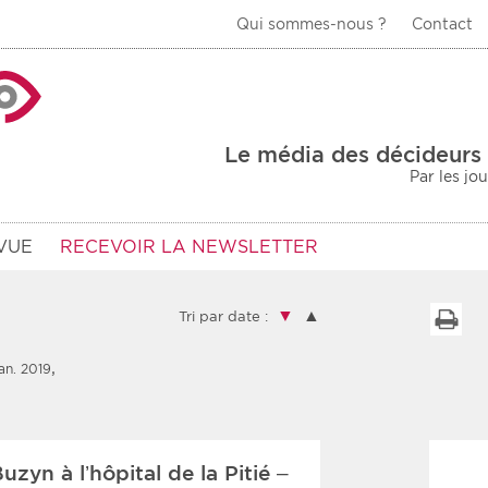
Qui sommes-nous ?
Contact
La Veille Acteurs de
Le média des décideurs 
Par les jo
VUE
RECEVOIR LA NEWSLETTER
▼
▲
I
Tri par date :
,
an. 2019
Type d'information
Secteur
Prot
rs
Rendez-vous
yn à l’hôpital de la Pitié –
urs
Communiqués
Sani