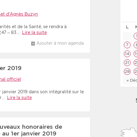
Les deux
Médi
net d'Agnès Buzyn
ités et de la Santé, se rendra à
L
Période
Tri
e (47 – 83…
Lire la suite
Ajouter à mon agenda
Choisir une date de début
Choisir une date de fin
Chro
7
14
1
Inve
21
2
er 2019
28
2
al officiel
« Dé
 janvier 2019 dans son intégralité sur le
our…
Lire la suite
ouveaux honoraires de
 au 1er janvier 2019