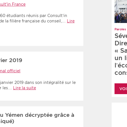
ult'in France
60 étudiants réunis par Consult’in
e la filière française du conseil,…
Lire
Paroles 
Sév
Dire
« S
un 
ier 2019
l’é
nal officiel
cons
anvier 2019 dans son intégralité sur le
ur les…
Lire la suite
VOI
 au Yémen décryptée grâce à
iqué)