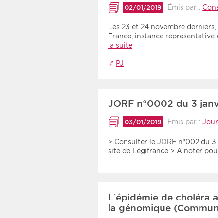
Émis par :
Cons
02/01/2019
Les 23 et 24 novembre derniers, 
France, instance représentative d
la suite
PJ
JORF n°0002 du 3 janv
Émis par :
Jour
03/01/2019
> Consulter le JORF n°002 du 3 j
site de Légifrance > A noter po
L’épidémie de choléra
la génomique (Commun