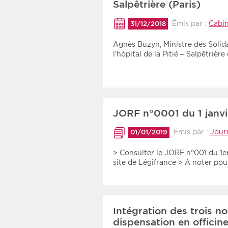
Salpêtrière (Paris)
Recherche par mots clés
Émis par :
Cabi
31/12/2018
Agnès Buzyn, Ministre des Solidar
Zone géographique
l’hôpital de la Pitié – Salpêtrièr
Choisir une zone
JORF n°0001 du 1 janvi
Émis par :
Journ
01/01/2019
> Consulter le JORF n°001 du 1er
site de Légifrance > A noter p
Intégration des trois n
dispensation en officine