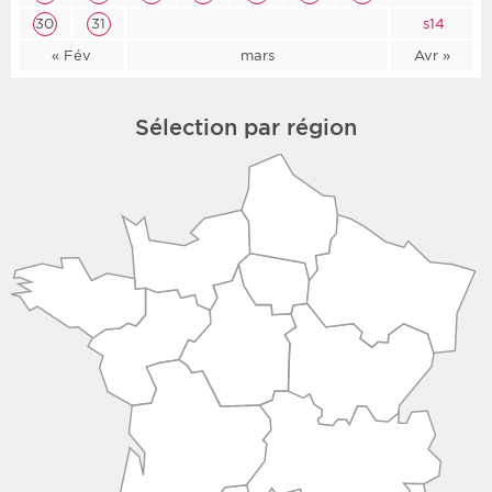
30
31
s14
« Fév
mars
Avr »
Sélection par région