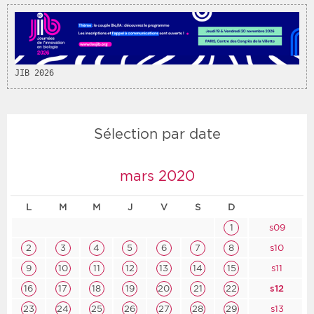
Période
Tri
Choisir une date de début
Choisir une date de fin
Chronologique
JIB 2026
Inversé
Sélection par date
mars 2020
L
M
M
J
V
S
D
1
s09
2
3
4
5
6
7
8
s10
9
10
11
12
13
14
15
s11
16
17
18
19
20
21
22
s12
23
24
25
26
27
28
29
s13