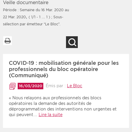
Veille documentaire
Période : Semaine du 16 Mar. 2020 au
,
22 Mar. 2020
( 1/1 - 1 … 1 )
; Sous-
sélection par émetteur “Le Bloc”.
Filtres
Type d'information
Imprimer la liste
Rendez-vous des 7
Rendez-vous
Recherche
prochains jours
Communiqués
Communiqués des 10
Les deux
derniers jours
COVID-19 : mobilisation générale pour les
professionnels du bloc opératoire
Recherche par mots clés
(Communiqué)
Émis par :
Le Bloc
16/03/2020
Secteur
Zone géographique
« Nous relayons aux professionnels des blocs
opératoires la demande des autorités de
Choisir une zone
Protection sociale
déprogrammation des interventions non urgentes et
qui peuvent…
Lire la suite
Sanitaire
Médico-social