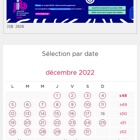
Période
Tri
JIB 2026
Choisir une date de début
Choisir une date de fin
Chronologique
Inversé
Sélection par date
décembre 2022
L
M
M
J
V
S
D
1
2
3
4
s48
5
6
7
8
9
10
11
s49
12
13
14
15
16
17
18
s50
19
20
21
22
23
24
25
s51
26
27
28
29
30
31
s52