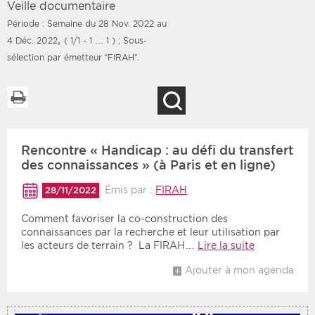
Veille documentaire
Période : Semaine du 28 Nov. 2022 au
,
4 Déc. 2022
( 1/1 - 1 … 1 )
; Sous-
sélection par émetteur “FIRAH”.
Filtres
Type d'information
Imprimer la liste
Rendez-vous des 7
Rendez-vous
Recherche
prochains jours
Communiqués
Communiqués des 10
Les deux
derniers jours
Rencontre « Handicap : au défi du transfert
des connaissances » (à Paris et en ligne)
Recherche par mots clés
Émis par :
FIRAH
28/11/2022
Comment favoriser la co-construction des
Secteur
Zone géographique
connaissances par la recherche et leur utilisation par
les acteurs de terrain ? La FIRAH…
Lire la suite
Choisir une zone
Protection sociale
Ajouter à mon agenda
Sanitaire
Médico-social