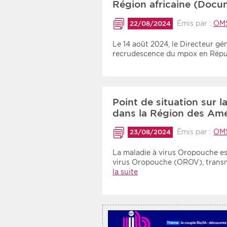
Région africaine (Docu
Recherche par mots clés
Émis par :
OM
22/08/2024
Le 14 août 2024, le Directeur gé
Zone géographique
recrudescence du mpox en Rép
Choisir une zone
Point de situation sur 
dans la Région des Am
Émis par :
OM
23/08/2024
La maladie à virus Oropouche est
virus Oropouche (OROV), transm
la suite