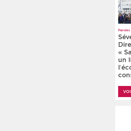
Paroles 
Sév
Dire
« S
un 
l’é
cons
VOI