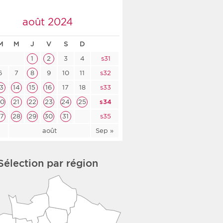
co-social
août 2024
M
M
J
V
S
D
1
2
3
4
s31
nologique
6
7
8
9
10
11
s32
13
14
15
16
17
18
s33
rsé
20
21
22
23
24
25
s34
27
28
29
30
31
s35
l
août
Sep »
Sélection par région