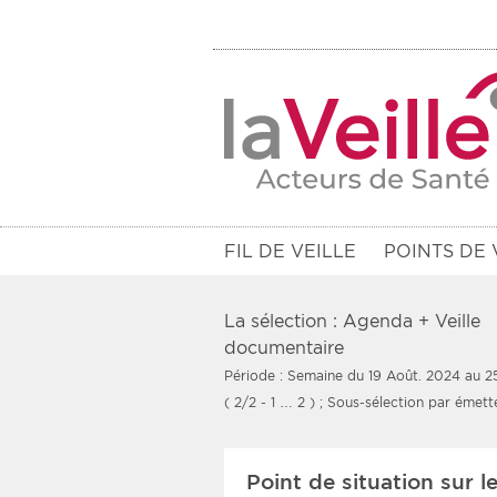
FIL DE VEILLE
POINTS DE 
La sélection : Agenda + Veille
documentaire
Période : Semaine du 19 Août. 2024 au 2
Filtres
( 2/2 - 1 … 2 )
; Sous-sélection par émett
Rendez-vous des 7 prochains jou
Point de situation sur 
Communiqués des 10 derniers jo