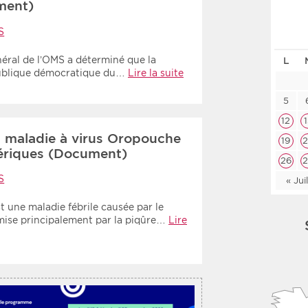
ment)
Les deux
Médi
S
néral de l’OMS a déterminé que la
L
Période
Tri
ublique démocratique du…
Lire la suite
Choisir une date de début
Choisir une date de fin
Chro
5
12
Inve
la maladie à virus Oropouche
19
ériques (Document)
26
S
« Jui
 une maladie fébrile causée par le
ise principalement par la piqûre…
Lire