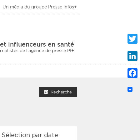
Un média du groupe Presse Infos+
 Santé
et influenceurs en santé
urnalistes de l'agence de presse PI+
Twitte
Linke
Faceb
mprimer la liste
Recherche
ection sociale
Sélection par date
taire