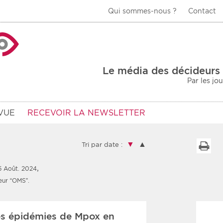
Qui sommes-nous ?
Contact
La Veille Acteurs de
Le média des décideurs 
Par les jo
VUE
RECEVOIR LA NEWSLETTER
▼
▲
I
Tri par date :
,
5 Août. 2024
Type d'information
Secteur
eur “OMS”.
Prot
rs
Rendez-vous
les épidémies de Mpox en
urs
Communiqués
Sani